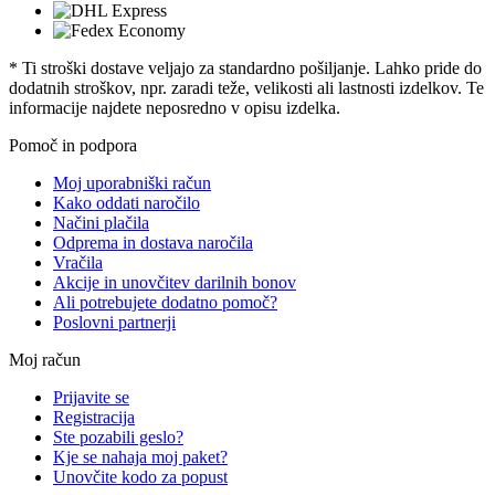
* Ti stroški dostave veljajo za standardno pošiljanje. Lahko pride do
dodatnih stroškov, npr. zaradi teže, velikosti ali lastnosti izdelkov. Te
informacije najdete neposredno v opisu izdelka.
Pomoč in podpora
Moj uporabniški račun
Kako oddati naročilo
Načini plačila
Odprema in dostava naročila
Vračila
Akcije in unovčitev darilnih bonov
Ali potrebujete dodatno pomoč?
Poslovni partnerji
Moj račun
Prijavite se
Registracija
Ste pozabili geslo?
Kje se nahaja moj paket?
Unovčite kodo za popust