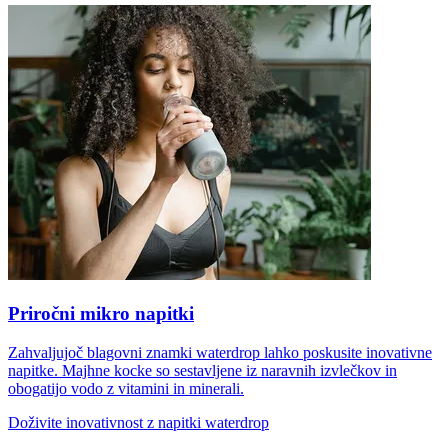
Priročni mikro napitki
Zahvaljujoč blagovni znamki waterdrop lahko poskusite inovativne
napitke. Majhne kocke so sestavljene iz naravnih izvlečkov in
obogatijo vodo z vitamini in minerali.
Doživite inovativnost z napitki waterdrop