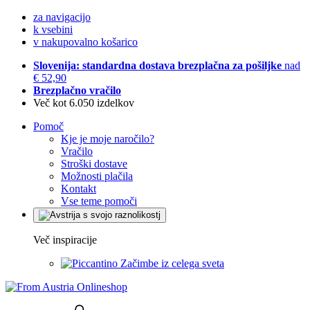
za navigacijo
k vsebini
v nakupovalno košarico
Slovenija: standardna dostava brezplačna za pošiljke
nad
€ 52,90
Brezplačno vračilo
Več kot 6.050 izdelkov
Pomoč
Kje je moje naročilo?
Vračilo
Stroški dostave
Možnosti plačila
Kontakt
Vse teme pomoči
Več inspiracije
Začimbe iz celega sveta