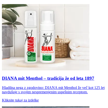
DIANA mit Menthol – tradicija že od leta 1897
Hladilna nega z zgodovino: DIANA mit Menthol že več kot 125 let
navdušuje s svojim nespremenjenim uspešnim receptom.
Kliknite tukaj za izdelke