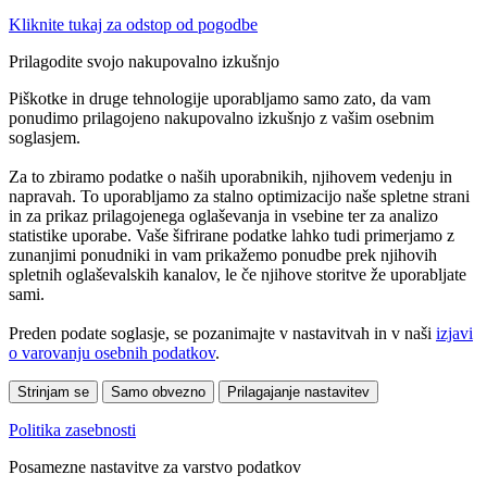
Kliknite tukaj za odstop od pogodbe
Prilagodite svojo nakupovalno izkušnjo
Piškotke in druge tehnologije uporabljamo samo zato, da vam
ponudimo prilagojeno nakupovalno izkušnjo z vašim osebnim
soglasjem.
Za to zbiramo podatke o naših uporabnikih, njihovem vedenju in
napravah. To uporabljamo za stalno optimizacijo naše spletne strani
in za prikaz prilagojenega oglaševanja in vsebine ter za analizo
statistike uporabe. Vaše šifrirane podatke lahko tudi primerjamo z
zunanjimi ponudniki in vam prikažemo ponudbe prek njihovih
spletnih oglaševalskih kanalov, le če njihove storitve že uporabljate
sami.
Preden podate soglasje, se pozanimajte v nastavitvah in v naši
izjavi
o varovanju osebnih podatkov
.
Strinjam se
Samo obvezno
Prilagajanje nastavitev
Politika zasebnosti
Posamezne nastavitve za varstvo podatkov