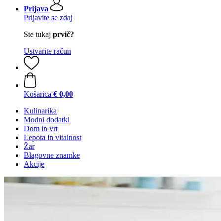
Prijava
Prijavite se zdaj
Ste tukaj
prvič?
Ustvarite račun
Košarica
€ 0,00
Kulinarika
Modni dodatki
Dom in vrt
Lepota in vitalnost
Žar
Blagovne znamke
Akcije