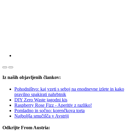
Iz naših objavljenih člankov:
Pohodništvo: kaj vzeti s seboj na enodnevne izlete in kako
pravilno spakirati nahrbtnik
DIY Zero Waste jagodni kis
Raspberry Rose Fizz - Aperitiv z razliko!
Pomladno in sočno: korenčkova torta
Najboljša smučišča v Avstriji
Odkrijte From Austria: