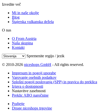
Izvedite več
Mi in naše okolje
Blog
Štajerska vulkanska dežela
O nas
O From Austria
Naša skupina
Kontakt
Spremenite regijo / jezik
© 2010-2026
niceshops GmbH
- All rights reserved.
Impresum in pogoji uporabe
Varovanje osebnih podatkov
Splošni pogoji poslovanja (SPP) in pravica do preklica
Izjava o dostopnosti
Nastavitve zasebnosti
Preklic ABO naročnine
Podjetje
Druge niceshops trgovine