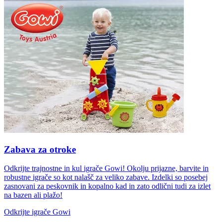
Zabava za otroke
Odkrijte trajnostne in kul igrače Gowi! Okolju prijazne, barvite in
robustne igrače so kot nalašč za veliko zabave. Izdelki so posebej
zasnovani za peskovnik in kopalno kad in zato odlični tudi za izlet
na bazen ali plažo!
Odkrijte igrače Gowi