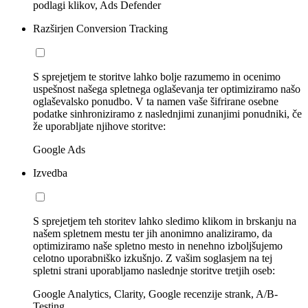
podlagi klikov, Ads Defender
Razširjen Conversion Tracking
S sprejetjem te storitve lahko bolje razumemo in ocenimo
uspešnost našega spletnega oglaševanja ter optimiziramo našo
oglaševalsko ponudbo. V ta namen vaše šifrirane osebne
podatke sinhroniziramo z naslednjimi zunanjimi ponudniki, če
že uporabljate njihove storitve:
Google Ads
Izvedba
S sprejetjem teh storitev lahko sledimo klikom in brskanju na
našem spletnem mestu ter jih anonimno analiziramo, da
optimiziramo naše spletno mesto in nenehno izboljšujemo
celotno uporabniško izkušnjo. Z vašim soglasjem na tej
spletni strani uporabljamo naslednje storitve tretjih oseb:
Google Analytics, Clarity, Google recenzije strank, A/B-
Testing