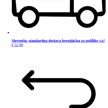
Slovenija: standardna dostava brezplačna za pošiljke
nad
€ 52,90