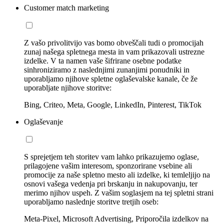
Customer match marketing
Z vašo privolitvijo vas bomo obveščali tudi o promocijah
zunaj našega spletnega mesta in vam prikazovali ustrezne
izdelke. V ta namen vaše šifrirane osebne podatke
sinhroniziramo z naslednjimi zunanjimi ponudniki in
uporabljamo njihove spletne oglaševalske kanale, če že
uporabljate njihove storitve:
Bing, Criteo, Meta, Google, LinkedIn, Pinterest, TikTok
Oglaševanje
S sprejetjem teh storitev vam lahko prikazujemo oglase,
prilagojene vašim interesom, sponzorirane vsebine ali
promocije za naše spletno mesto ali izdelke, ki temleljijo na
osnovi vašega vedenja pri brskanju in nakupovanju, ter
merimo njihov uspeh. Z vašim soglasjem na tej spletni strani
uporabljamo naslednje storitve tretjih oseb:
Meta-Pixel, Microsoft Advertising, Priporočila izdelkov na