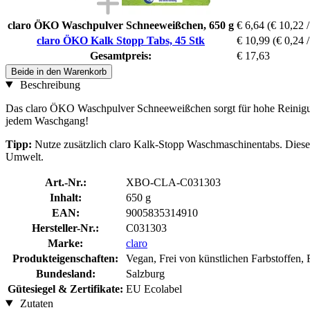
claro ÖKO Waschpulver Schneeweißchen, 650 g
€ 6,64
(€ 10,22 /
claro ÖKO Kalk Stopp Tabs, 45 Stk
€ 10,99
(€ 0,24 /
Gesamtpreis:
€ 17,63
Beide in den Warenkorb
Beschreibung
Das claro ÖKO Waschpulver Schneeweißchen sorgt für hohe Reinigungs
jedem Waschgang!
Tipp:
Nutze zusätzlich claro Kalk-Stopp Waschmaschinentabs. Diese
Umwelt.
Art.-Nr.:
XBO-CLA-C031303
Inhalt:
650 g
EAN:
9005835314910
Hersteller-Nr.:
C031303
Marke:
claro
Produkteigenschaften:
Vegan, Frei von künstlichen Farbstoffen, 
Bundesland:
Salzburg
Gütesiegel & Zertifikate:
EU Ecolabel
Zutaten