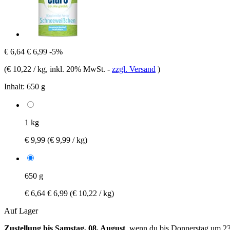
€ 6,64
€ 6,99
-5%
(
€ 10,22 / kg
, inkl. 20% MwSt.
-
zzgl. Versand
)
Inhalt:
650 g
1 kg
€ 9,99
(€ 9,99 / kg)
650 g
€ 6,64
€ 6,99
(€ 10,22 / kg)
Auf Lager
Zustellung bis Samstag, 08. August
, wenn du bis
Donnerstag um 2