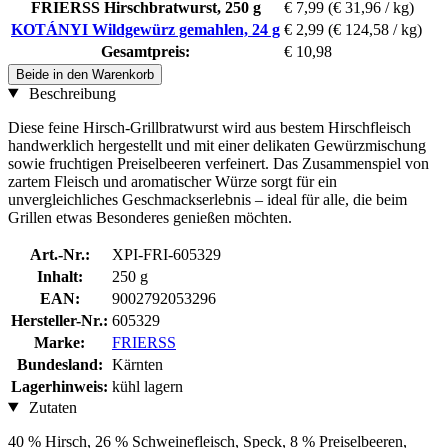
FRIERSS Hirschbratwurst, 250 g
€ 7,99
(€ 31,96 / kg)
KOTÁNYI Wildgewürz gemahlen, 24 g
€ 2,99
(€ 124,58 / kg)
Gesamtpreis:
€ 10,98
Beide in den Warenkorb
Beschreibung
Diese feine Hirsch-Grillbratwurst wird aus bestem Hirschfleisch
handwerklich hergestellt und mit einer delikaten Gewürzmischung
sowie fruchtigen Preiselbeeren verfeinert. Das Zusammenspiel von
zartem Fleisch und aromatischer Würze sorgt für ein
unvergleichliches Geschmackserlebnis – ideal für alle, die beim
Grillen etwas Besonderes genießen möchten.
Art.-Nr.:
XPI-FRI-605329
Inhalt:
250 g
EAN:
9002792053296
Hersteller-Nr.:
605329
Marke:
FRIERSS
Bundesland:
Kärnten
Lagerhinweis:
kühl lagern
Zutaten
40 % Hirsch, 26 % Schweinefleisch, Speck, 8 % Preiselbeeren,