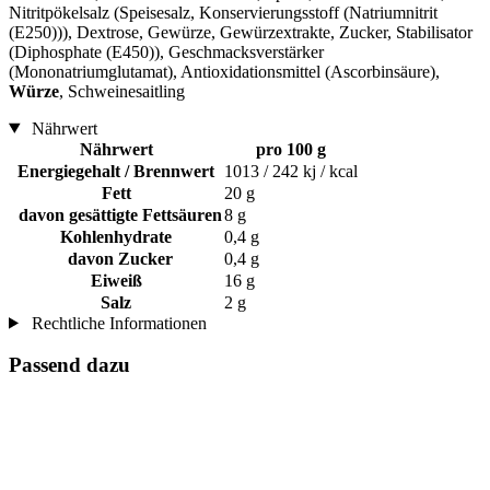
Nitritpökelsalz (Speisesalz, Konservierungsstoff (Natriumnitrit
(E250))), Dextrose, Gewürze, Gewürzextrakte, Zucker, Stabilisator
(Diphosphate (E450)), Geschmacksverstärker
(Mononatriumglutamat), Antioxidationsmittel (Ascorbinsäure),
Würze
, Schweinesaitling
Nährwert
Nährwert
pro 100 g
Energiegehalt / Brennwert
1013 / 242 kj / kcal
Fett
20 g
davon gesättigte Fettsäuren
8 g
Kohlenhydrate
0,4 g
davon Zucker
0,4 g
Eiweiß
16 g
Salz
2 g
Rechtliche Informationen
Passend dazu