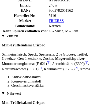
Art.-Nr.:
XPI-FRI-5116
Inhalt:
240 g
EAN:
9002792051162
Hersteller-Nr.:
5116
Marke:
FRIERSS
Bundesland:
Kärnten
Kann Spuren enthalten von:
G - Milch, M - Senf
Zutaten
Mini-Trüffelsalami Crispac
Schweinefleisch, Speck, Speisesalz, 2 % Glucose, Trüffel,
Gewürze, Gewürzextrakte, Zucker,
Magermilchpulver
,
[3]
[1]
Mononatriumglutamat (E 621)
, Ascorbinsäure (E300)
,
[1]
[2]
Natriumascorbat (E 301)
, Kaliumnitrat (E 252)
, Aroma
Antioxidationsmittel
Konservierungsstoff
Geschmacksverstärker
Nährwert
Mini-Trüffelsalami Crispac