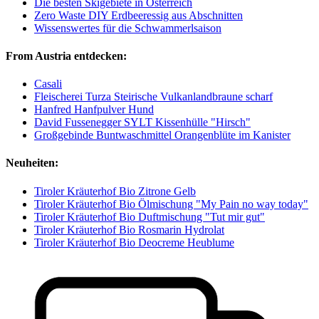
Die besten Skigebiete in Österreich
Zero Waste DIY Erdbeeressig aus Abschnitten
Wissenswertes für die Schwammerlsaison
From Austria entdecken:
Casali
Fleischerei Turza Steirische Vulkanlandbraune scharf
Hanfred Hanfpulver Hund
David Fussenegger SYLT Kissenhülle "Hirsch"
Großgebinde Buntwaschmittel Orangenblüte im Kanister
Neuheiten:
Tiroler Kräuterhof Bio Zitrone Gelb
Tiroler Kräuterhof Bio Ölmischung "My Pain no way today"
Tiroler Kräuterhof Bio Duftmischung "Tut mir gut"
Tiroler Kräuterhof Bio Rosmarin Hydrolat
Tiroler Kräuterhof Bio Deocreme Heublume