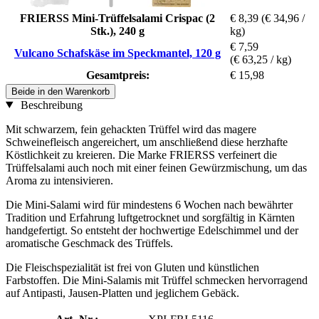
FRIERSS Mini-Trüffelsalami Crispac (2
€ 8,39
(€ 34,96 /
Stk.), 240 g
kg)
€ 7,59
Vulcano Schafskäse im Speckmantel, 120 g
(€ 63,25 / kg)
Gesamtpreis:
€ 15,98
Beide in den Warenkorb
Beschreibung
Mit schwarzem, fein gehackten Trüffel wird das magere
Schweinefleisch angereichert, um anschließend diese herzhafte
Köstlichkeit zu kreieren. Die Marke FRIERSS verfeinert die
Trüffelsalami auch noch mit einer feinen Gewürzmischung, um das
Aroma zu intensivieren.
Die Mini-Salami wird für mindestens 6 Wochen nach bewährter
Tradition und Erfahrung luftgetrocknet und sorgfältig in Kärnten
handgefertigt. So entsteht der hochwertige Edelschimmel und der
aromatische Geschmack des Trüffels.
Die Fleischspezialität ist frei von Gluten und künstlichen
Farbstoffen. Die Mini-Salamis mit Trüffel schmecken hervorragend
auf Antipasti, Jausen-Platten und jeglichem Gebäck.