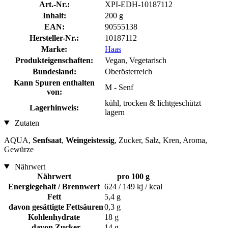
Art.-Nr.:
XPI-EDH-10187112
Inhalt:
200 g
EAN:
90555138
Hersteller-Nr.:
10187112
Marke:
Haas
Produkteigenschaften:
Vegan, Vegetarisch
Bundesland:
Oberösterreich
Kann Spuren enthalten
M - Senf
von:
kühl, trocken & lichtgeschützt
Lagerhinweis:
lagern
Zutaten
AQUA,
Senfsaat
,
Weingeistessig
, Zucker, Salz, Kren, Aroma,
Gewürze
Nährwert
Nährwert
pro 100 g
Energiegehalt / Brennwert
624 / 149 kj / kcal
Fett
5,4 g
davon gesättigte Fettsäuren
0,3 g
Kohlenhydrate
18 g
davon Zucker
14 g