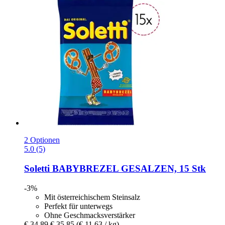
2 Optionen
5.0 (5)
Soletti
BABYBREZEL GESALZEN, 15 Stk
-3%
Mit österreichischem Steinsalz
Perfekt für unterwegs
Ohne Geschmacksverstärker
€ 34,89
€ 35,85
(€ 11,63 / kg)