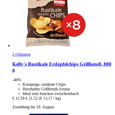
2 Optionen
Kelly´s
Rustikale Erdäpfelchips Grillhendl, 880
g
-46%
Knusprige, rustikale Chips
Herzhaftes Grillhendl-Aroma
Ideal zum Snacken zwischendurch
€ 11,59
€ 21,52
(€ 13,17 / kg)
Zustellung bis 19. August