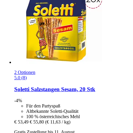
2 Optionen
5.0 (8)
Soletti
Salzstangen Sesam, 20 Stk
-4%
Für den Partyspaß
Altbekannte Soletti-Qualität
100 % österreichisches Mehl
€ 53,49
€ 55,80
(€ 11,63 / kg)
Gratis Zustellung bis 11. August