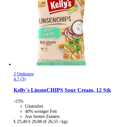
2 Optionen
4.7 (3)
Kelly´s
LinsenCHIPS Sour Cream, 12 Stk
-15%
Glutenfrei
40% weniger Fett
Aus besten Zutaten
€ 25,49
€ 29,88
(€ 26,55 / kg)