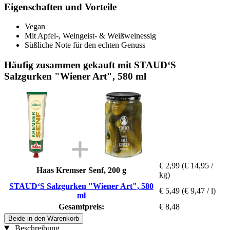
Eigenschaften und Vorteile
Vegan
Mit Apfel-, Weingeist- & Weißweinessig
Süßliche Note für den echten Genuss
Häufig zusammen gekauft mit STAUD‘S
Salzgurken "Wiener Art", 580 ml
€ 2,99
(€ 14,95 /
Haas Kremser Senf, 200 g
kg)
STAUD‘S Salzgurken "Wiener Art", 580
€ 5,49
(€ 9,47 / l)
ml
Gesamtpreis:
€ 8,48
Beide in den Warenkorb
Beschreibung