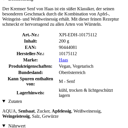
Der Kremser Senf von Haas ist ein süßer Klassiker, der seinen
besonderen Geschmack durch die Kombination von Apfel-,
Weingeist- und Weißweinessig erhält. Mit dieser feinen Rezeptur
schmeckt er hervorragend zu allen Arten von Würsteln.
Art.-Nr.:
XPI-EDH-10175112
Inhalt:
200 g
EAN:
90444081
Hersteller-Nr.:
10175112
Marke:
Haas
Produkteigenschaften:
Vegan, Vegetarisch
Bundesland:
Oberösterreich
Kann Spuren enthalten
M - Senf
von:
kühl, trocken & lichtgeschützt
Lagerhinweis:
lagern
Zutaten
AQUA,
Senfsaat
, Zucker,
Apfelessig
, Weißweinessig,
Weingeistessig
, Salz, Gewürze
Nährwert