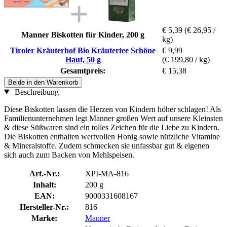
€ 5,39
(€ 26,95 /
Manner Biskotten für Kinder, 200 g
kg)
Tiroler Kräuterhof Bio Kräutertee Schöne
€ 9,99
Haut, 50 g
(€ 199,80 / kg)
Gesamtpreis:
€ 15,38
Beide in den Warenkorb
Beschreibung
Diese Biskotten lassen die Herzen von Kindern höher schlagen! Als
Familienunternehmen legt Manner großen Wert auf unsere Kleinsten
& diese Süßwaren sind ein tolles Zeichen für die Liebe zu Kindern.
Die Biskotten enthalten wertvollen Honig sowie nützliche Vitamine
& Mineralstoffe. Zudem schmecken sie unfassbar gut & eigenen
sich auch zum Backen von Mehlspeisen.
Art.-Nr.:
XPI-MA-816
Inhalt:
200 g
EAN:
9000331608167
Hersteller-Nr.:
816
Marke:
Manner