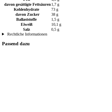
davon gesättigte Fettsäuren
1,7 g
Kohlenhydrate
73 g
davon Zucker
38 g
Ballaststoffe
1,5 g
Eiweiß
10,1 g
Salz
0,5 g
Rechtliche Informationen
Passend dazu