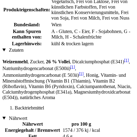
Vegetarisch, Frei von Laktose, Frei von
künstlichen Farbstoffen, Frei von
Produkteigenschaften:
künstlichen Konservierungsmitteln, Frei
von Soja, Frei von Milch, Frei von Nuss
Bundesland:
Wien
Kann Spuren
A - Gluten, C - Eier, F - Sojabohnen, G -
enthalten von:
Milch, H - Schalenfrüchte
Lagerhinweis:
kühl & trocken lagern
Zutaten
[1]
Weizenmehl
, Zucker,
26 % Vollei
, Dicalciumphosphat (E341)
,
[1]
Natriumhydrogencarbonat (E500ii)
,
[1]
Ammoniumhydrogencarbonat (E 503ii)
, Honig, Vitamin- und
Mineralstoffmischung (Vitamin B1 (Thiamin), Vitamin B2
(Riboflavin), Vitamin B6 (Pyridoxin), Calciumpantothenat, Niacin,
Calciumhydrogenphosphat (E341a), Magnesiumhydroxidcarbonat
(E504)), natürliches Aroma
Backtriebmittel
Nährwert
Nährwert
pro 100 g
Energiegehalt / Brennwert
1574 / 376 kj / kcal
Fett
4,6 g