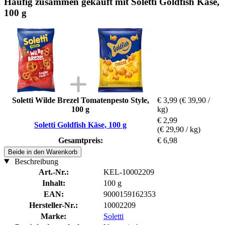
Häufig zusammen gekauft mit Soletti Goldfish Käse,
100 g
Soletti Wilde Brezel Tomatenpesto Style,
€ 3,99
(€ 39,90 /
100 g
kg)
€ 2,99
Soletti Goldfish Käse, 100 g
(€ 29,90 / kg)
Gesamtpreis:
€ 6,98
Beide in den Warenkorb
Beschreibung
Art.-Nr.:
KEL-10002209
Inhalt:
100 g
EAN:
9000159162353
Hersteller-Nr.:
10002209
Marke:
Soletti