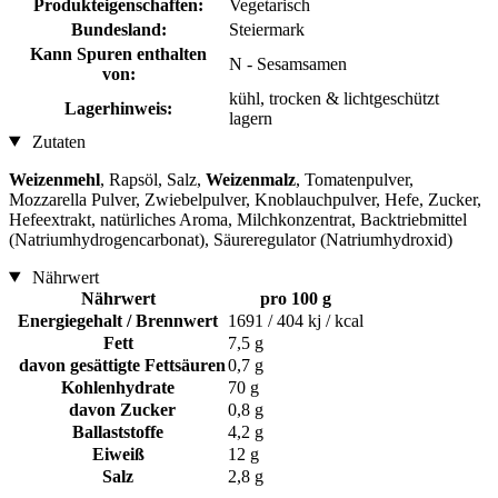
Produkteigenschaften:
Vegetarisch
Bundesland:
Steiermark
Kann Spuren enthalten
N - Sesamsamen
von:
kühl, trocken & lichtgeschützt
Lagerhinweis:
lagern
Zutaten
Weizenmehl
, Rapsöl, Salz,
Weizenmalz
, Tomatenpulver,
Mozzarella Pulver, Zwiebelpulver, Knoblauchpulver, Hefe, Zucker,
Hefeextrakt, natürliches Aroma, Milchkonzentrat, Backtriebmittel
(Natriumhydrogencarbonat), Säureregulator (Natriumhydroxid)
Nährwert
Nährwert
pro 100 g
Energiegehalt / Brennwert
1691 / 404 kj / kcal
Fett
7,5 g
davon gesättigte Fettsäuren
0,7 g
Kohlenhydrate
70 g
davon Zucker
0,8 g
Ballaststoffe
4,2 g
Eiweiß
12 g
Salz
2,8 g