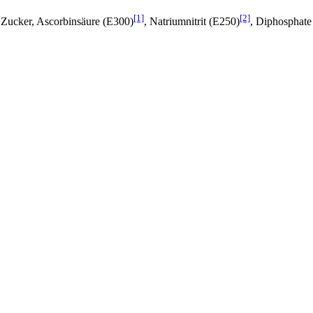
[1]
[2]
, Zucker, Ascorbinsäure (E300)
, Natriumnitrit (E250)
, Diphosphate