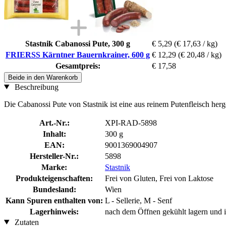
Stastnik Cabanossi Pute, 300 g
€ 5,29
(€ 17,63 / kg)
FRIERSS Kärntner Bauernkrainer, 600 g
€ 12,29
(€ 20,48 / kg)
Gesamtpreis:
€ 17,58
Beide in den Warenkorb
Beschreibung
Die Cabanossi Pute von Stastnik ist eine aus reinem Putenfleisch herge
Art.-Nr.:
XPI-RAD-5898
Inhalt:
300 g
EAN:
9001369004907
Hersteller-Nr.:
5898
Marke:
Stastnik
Produkteigenschaften:
Frei von Gluten, Frei von Laktose
Bundesland:
Wien
Kann Spuren enthalten von:
L - Sellerie, M - Senf
Lagerhinweis:
nach dem Öffnen gekühlt lagern und 
Zutaten