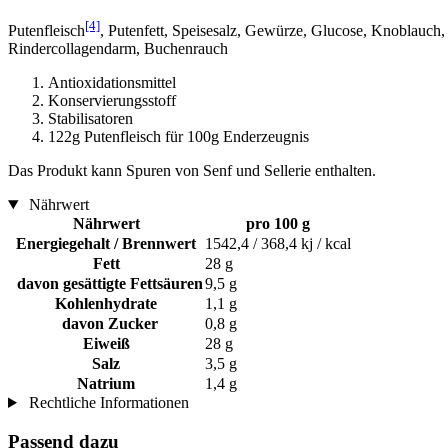
[4]
Putenfleisch
, Putenfett, Speisesalz, Gewürze, Glucose, Knoblauch
Rindercollagendarm, Buchenrauch
Antioxidationsmittel
Konservierungsstoff
Stabilisatoren
122g Putenfleisch für 100g Enderzeugnis
Das Produkt kann Spuren von Senf und Sellerie enthalten.
Nährwert
Nährwert
pro 100 g
Energiegehalt / Brennwert
1542,4 / 368,4 kj / kcal
Fett
28 g
davon gesättigte Fettsäuren
9,5 g
Kohlenhydrate
1,1 g
davon Zucker
0,8 g
Eiweiß
28 g
Salz
3,5 g
Natrium
1,4 g
Rechtliche Informationen
Passend dazu