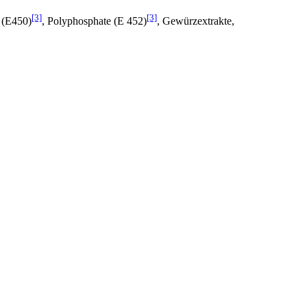
[3]
[3]
 (E450)
, Polyphosphate (E 452)
, Gewürzextrakte,