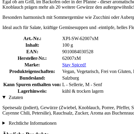
Egal ob am Grill, im Backofen oder in der Pfanne - dieser aromatisch
Knoblauch prägen mehr als 20 weitere Gewürze den außergewöhnlich
Besonders harmonisch mit Sommergemüse wie Zucchini oder Aubergin
Ideal auch für Salate, kräftige Gemüsesuppen und -eintöpfe, helles Fl
Art.-Nr.:
XPI-SW-62007xM
Inhalt:
100 g
EAN:
9010084030528
Hersteller-Nr.:
62007xM
Marke:
Stay Spiced!
Produkteigenschaften:
Vegan, Vegetarisch, Frei von Gluten,
Bundesland:
Salzburg
Kann Spuren enthalten von:
L - Sellerie, M - Senf
Lagerhinweis:
kühl & trocken lagern
Zutaten
Speisesalz (jodiert), Gewürze (Zwiebel, Knoblauch, Porree, Pfeffe
Cayenne Chili, Petersilie), Rauchsalz, Zucker, Aroma aus Buchenrau
Rechtliche Informationen