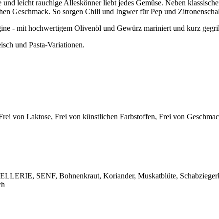
e und leicht rauchige Alleskönner liebt jedes Gemüse. Neben klassische
en Geschmack. So sorgen Chili und Ingwer für Pep und Zitronenschale
e - mit hochwertigem Olivenöl und Gewürz mariniert und kurz gegrill
eisch und Pasta-Variationen.
 Frei von Laktose, Frei von künstlichen Farbstoffen, Frei von Geschma
r, SELLERIE, SENF, Bohnenkraut, Koriander, Muskatblüte, Schabziegerk
ch