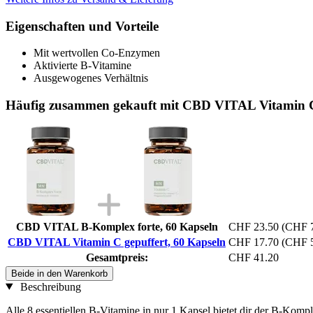
Eigenschaften und Vorteile
Mit wertvollen Co-Enzymen
Aktivierte B-Vitamine
Ausgewogenes Verhältnis
Häufig zusammen gekauft mit CBD VITAL Vitamin C 
CBD VITAL B-Komplex forte, 60 Kapseln
CHF 23.50
(CHF 7
CBD VITAL Vitamin C gepuffert, 60 Kapseln
CHF 17.70
(CHF 5
Gesamtpreis:
CHF 41.20
Beide in den Warenkorb
Beschreibung
Alle 8 essentiellen B-Vitamine in nur 1 Kapsel bietet dir der B-Kom