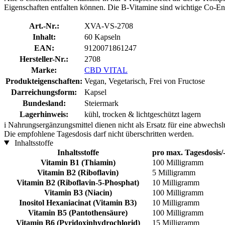
Eigenschaften entfalten können. Die B-Vitamine sind wichtige Co-En
Art.-Nr.:
XVA-VS-2708
Inhalt:
60 Kapseln
EAN:
9120071861247
Hersteller-Nr.:
2708
Marke:
CBD VITAL
Produkteigenschaften:
Vegan, Vegetarisch, Frei von Fructose
Darreichungsform:
Kapsel
Bundesland:
Steiermark
Lagerhinweis:
kühl, trocken & lichtgeschützt lagern
i
Nahrungsergänzungsmittel dienen nicht als Ersatz für eine abwechs
Die empfohlene Tagesdosis darf nicht überschritten werden.
Inhaltsstoffe
Inhaltsstoffe
pro max. Tagesdosis/-
Vitamin B1 (Thiamin)
100 Milligramm
Vitamin B2 (Riboflavin)
5 Milligramm
Vitamin B2 (Riboflavin-5-Phosphat)
10 Milligramm
Vitamin B3 (Niacin)
100 Milligramm
Inositol Hexaniacinat (Vitamin B3)
10 Milligramm
Vitamin B5 (Pantothensäure)
100 Milligramm
Vitamin B6 (Pyridoxinhydrochlorid)
15 Milligramm