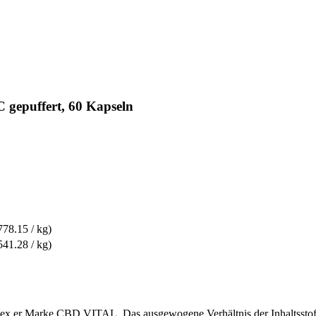
gepuffert, 60 Kapseln
78.15 / kg)
41.28 / kg)
plex er Marke CBD VITAL. Das ausgewogene Verhältnis der Inhaltsstoffe 