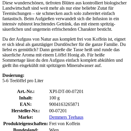
Diese wunderschönen, tiefroten Blüten aus kontrolliert biologischer
Landwirtschaft sind weit mehr als nur eine beliebte Zutat für
Teemischungen – sie schmecken auch solo zubereitet einfach
fantastisch. Beim Aufgießen verwandelt sich die Infusion in ein
intensiv rubinrot leuchtendes Getränk, das mit einem spritzig-
säuerlichen und ungemein erfrischenden Charakter besticht.
Da der Aufguss von Natur aus komplett frei von Koffein ist, eignet
er sich ideal als ganztägiger Durstlöscher für die ganze Familie. Du
liebst es gemütlich? Dann genieße die Tasse heiß und runde das
säuerliche Aroma mit einem Löffel Honig ab. Für heiße
Sommertage lässt du den Aufguss einfach komplett abkühlen und
gießt ihn eisgekühlt mit spritzigem Mineralwasser auf.
Dosierung:
5-6 Teelöffel pro Liter
Art.-Nr.:
XPI-DT-00-07201
Inhalt:
100 g
EAN:
9004163265871
Hersteller-Nr.:
00-07201
Marke:
Demmers Teehaus
Produkteigenschaften:
Frei von Koffein
Bundesland:
Wien