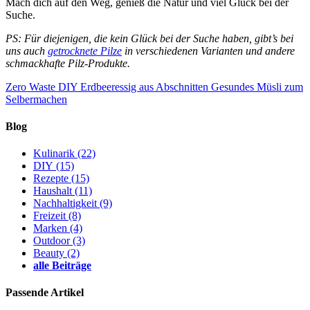
Mach dich auf den Weg, genieß die Natur und viel Glück bei der
Suche.
PS: Für diejenigen, die kein Glück bei der Suche haben, gibt’s bei
uns auch
getrocknete Pilze
in verschiedenen Varianten und andere
schmackhafte Pilz-Produkte.
Zero Waste DIY Erdbeeressig aus Abschnitten
Gesundes Müsli zum
Selbermachen
Blog
Kulinarik
(22)
DIY
(15)
Rezepte
(15)
Haushalt
(11)
Nachhaltigkeit
(9)
Freizeit
(8)
Marken
(4)
Outdoor
(3)
Beauty
(2)
alle Beiträge
Passende Artikel