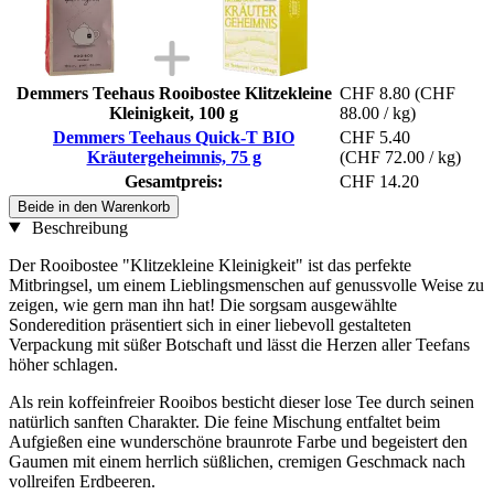
Demmers Teehaus Rooibostee Klitzekleine
CHF 8.80
(CHF
Kleinigkeit, 100 g
88.00 / kg)
Demmers Teehaus Quick-T BIO
CHF 5.40
Kräutergeheimnis, 75 g
(CHF 72.00 / kg)
Gesamtpreis:
CHF 14.20
Beide in den Warenkorb
Beschreibung
Der Rooibostee "Klitzekleine Kleinigkeit" ist das perfekte
Mitbringsel, um einem Lieblingsmenschen auf genussvolle Weise zu
zeigen, wie gern man ihn hat! Die sorgsam ausgewählte
Sonderedition präsentiert sich in einer liebevoll gestalteten
Verpackung mit süßer Botschaft und lässt die Herzen aller Teefans
höher schlagen.
Als rein koffeinfreier Rooibos besticht dieser lose Tee durch seinen
natürlich sanften Charakter. Die feine Mischung entfaltet beim
Aufgießen eine wunderschöne braunrote Farbe und begeistert den
Gaumen mit einem herrlich süßlichen, cremigen Geschmack nach
vollreifen Erdbeeren.