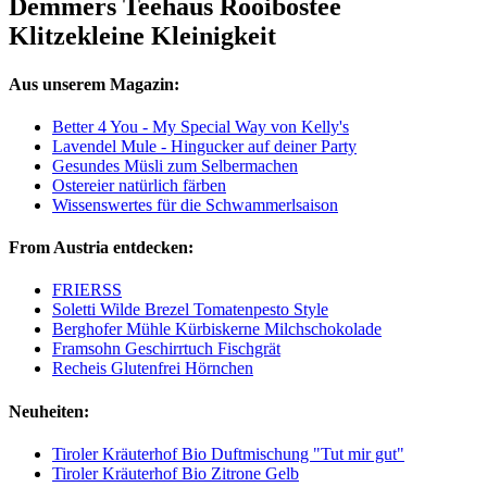
Demmers Teehaus Rooibostee
Klitzekleine Kleinigkeit
Aus unserem Magazin:
Better 4 You - My Special Way von Kelly's
Lavendel Mule - Hingucker auf deiner Party
Gesundes Müsli zum Selbermachen
Ostereier natürlich färben
Wissenswertes für die Schwammerlsaison
From Austria entdecken:
FRIERSS
Soletti Wilde Brezel Tomatenpesto Style
Berghofer Mühle Kürbiskerne Milchschokolade
Framsohn Geschirrtuch Fischgrät
Recheis Glutenfrei Hörnchen
Neuheiten:
Tiroler Kräuterhof Bio Duftmischung "Tut mir gut"
Tiroler Kräuterhof Bio Zitrone Gelb