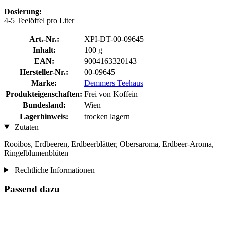
Dosierung:
4-5 Teelöffel pro Liter
Art.-Nr.:
XPI-DT-00-09645
Inhalt:
100 g
EAN:
9004163320143
Hersteller-Nr.:
00-09645
Marke:
Demmers Teehaus
Produkteigenschaften:
Frei von Koffein
Bundesland:
Wien
Lagerhinweis:
trocken lagern
Zutaten
Rooibos, Erdbeeren, Erdbeerblätter, Obersaroma, Erdbeer-Aroma,
Ringelblumenblüten
Rechtliche Informationen
Passend dazu