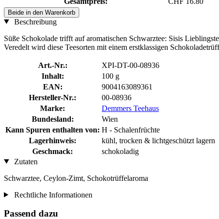
Gesamtpreis:
CHF 16.80
Beide in den Warenkorb
Beschreibung
Süße Schokolade trifft auf aromatischen Schwarztee: Sisis Lieblings
Veredelt wird diese Teesorten mit einem erstklassigen Schokoladetrü
Art.-Nr.:
XPI-DT-00-08936
Inhalt:
100 g
EAN:
9004163089361
Hersteller-Nr.:
00-08936
Marke:
Demmers Teehaus
Bundesland:
Wien
Kann Spuren enthalten von:
H - Schalenfrüchte
Lagerhinweis:
kühl, trocken & lichtgeschützt lagern
Geschmack:
schokoladig
Zutaten
Schwarztee, Ceylon-Zimt, Schokotrüffelaroma
Rechtliche Informationen
Passend dazu