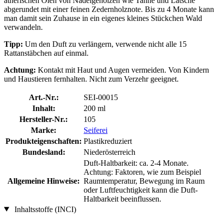
ätherischen Ölen von Nadelgehölzen wie Tanne und Latsche
abgerundet mit einer feinen Zedernholznote. Bis zu 4 Monate kann
man damit sein Zuhause in ein eigenes kleines Stückchen Wald
verwandeln.
Tipp:
Um den Duft zu verlängern, verwende nicht alle 15
Rattanstäbchen auf einmal.
Achtung:
Kontakt mit Haut und Augen vermeiden. Von Kindern
und Haustieren fernhalten. Nicht zum Verzehr geeignet.
Art.-Nr.:
SEI-00015
Inhalt:
200 ml
Hersteller-Nr.:
105
Marke:
Seiferei
Produkteigenschaften:
Plastikreduziert
Bundesland:
Niederösterreich
Duft-Haltbarkeit: ca. 2-4 Monate.
Achtung: Faktoren, wie zum Beispiel
Allgemeine Hinweise:
Raumtemperatur, Bewegung im Raum
oder Luftfeuchtigkeit kann die Duft-
Haltbarkeit beeinflussen.
Inhaltsstoffe (INCI)