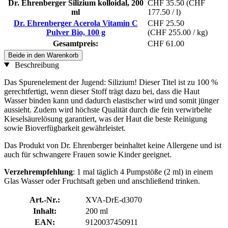
Dr. Ehrenberger Silizium kolloidal, 200
CHF 35.50
(CHF
ml
177.50 / l)
Dr. Ehrenberger Acerola Vitamin C
CHF 25.50
Pulver Bio, 100 g
(CHF 255.00 / kg)
Gesamtpreis:
CHF 61.00
Beide in den Warenkorb
Beschreibung
Das Spurenelement der Jugend: Silizium! Dieser Titel ist zu 100 %
gerechtfertigt, wenn dieser Stoff trägt dazu bei, dass die Haut
Wasser binden kann und dadurch elastischer wird und somit jünger
aussieht. Zudem wird höchste Qualität durch die fein verwirbelte
Kieselsäurelösung garantiert, was der Haut die beste Reinigung
sowie Bioverfügbarkeit gewährleistet.
Das Produkt von Dr. Ehrenberger beinhaltet keine Allergene und ist
auch für schwangere Frauen sowie Kinder geeignet.
Verzehrempfehlung
: 1 mal täglich 4 Pumpstöße (2 ml) in einem
Glas Wasser oder Fruchtsaft geben und anschließend trinken.
Art.-Nr.:
XVA-DrE-d3070
Inhalt:
200 ml
EAN:
9120037450911