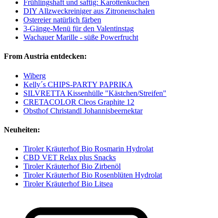
Frühlingshaft und saftig: Karottenkuchen
DIY Allzweckreiniger aus Zitronenschalen
Ostereier natürlich färben
3-Gänge-Menü für den Valentinstag
Wachauer Marille - süße Powerfrucht
From Austria entdecken:
Wiberg
Kelly´s CHIPS-PARTY PAPRIKA
SILVRETTA Kissenhülle "Kästchen/Streifen"
CRETACOLOR Cleos Graphite 12
Obsthof Christandl Johannisbeernektar
Neuheiten:
Tiroler Kräuterhof Bio Rosmarin Hydrolat
CBD VET Relax plus Snacks
Tiroler Kräuterhof Bio Zirbenöl
Tiroler Kräuterhof Bio Rosenblüten Hydrolat
Tiroler Kräuterhof Bio Litsea