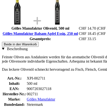
Gölles Manufaktur Olivenöl, 500 ml
CHF 14.70
(CHF 2
Gölles Manufaktur Balsam Apfel Essig, 250 ml
CHF 18.45
(CHF 7
Gesamtpreis:
CHF 33.15
Beide in den Warenkorb
Beschreibung
Feinste Oliven aus Andalusien werden für das aromatische Olivenöl d
jede Olivensorte individuelle Eigenschaften. Arbequina ist bekannt fü
Das leckere Olivenöl schmeckt hervorragend zu Fisch, Fleisch, Gemüs
Art.-Nr.:
XPI-002711
Inhalt:
500 ml
EAN:
9007203027118
Hersteller-Nr.:
002711
Marke:
Gölles Manufaktur
Bundesland:
Steiermark