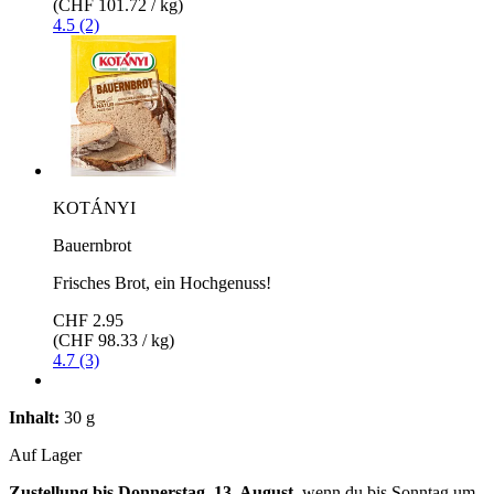
(CHF 101.72 / kg)
4.5 (2)
KOTÁNYI
Bauernbrot
Frisches Brot, ein Hochgenuss!
CHF 2.95
(CHF 98.33 / kg)
4.7 (3)
Inhalt:
30 g
Auf Lager
Zustellung bis Donnerstag, 13. August
, wenn du bis
Sonntag um