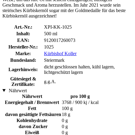
Geschmack und Aroma herzustellen. Im Jahr 2021 wurde sein
steirisches Kürbiskernöl sogar mit der Goldmedaille für das beste
Kürbiskernöl ausgezeichnet!
Art.-Nr.:
XPI-KK-1025
Inhalt:
500 ml
EAN:
9120017260073
Hersteller-Nr.:
1025
Marke:
Kürbishof Koller
Bundesland:
Steiermark
dicht geschlossen halten, kühl lagern,
Lagerhinweis:
lichtgeschützt lagern
Gütesiegel &
g.g.A.
Zertifikate:
Nährwert
Nährwert
pro 100 g
Energiegehalt / Brennwert
3768 / 900 kj / kcal
Fett
100 g
davon gesättigte Fettsäuren
18 g
Kohlenhydrate
0 g
davon Zucker
0 g
Eiweiß
0 g