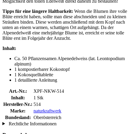
Möglichkeit den tollen Edelweiß direkt daheim zu bestaunen!
Tipps für eine längere Haltbarkeit:
Wenn die Blumen ihre volle
Blüte erreicht haben, sollte man diese abschneiden und zu kleinen
Sträußen binden. Diese werden anschließend mit dem Kopf nach
unten an einem warmen, schattigen Ort aufgehängt. Da der
Alpenedelweiß eine mehrjährige Blume ist, erreicht er seine tolle
Blüte erst im Folgejahr der Anzucht.
Inhalt:
Ca. 50 Pflanzensamen Alpenedelweiss (lat. Leontopodium
alpinum)
1 kompostierbarer Kokostopf
1 Kokosquelltablette
1 detaillierte Anleitung
Art.-Nr.:
XPF-NKW-514
Inhalt:
1 Stk
Hersteller-Nr.:
514
Marke:
naturkraftwerk
Bundesland:
Oberösterreich
Rechtliche Informationen