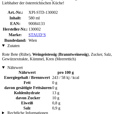
Liebhaber der österreichischen Küche!
Art.-Nr.:
XPI-STD-130002
Inhalt:
580 ml
EAN:
90084133
Hersteller-Nr.:
130002
Marke:
STAUD‘S
Bundesland:
Wien
Zutaten
Rote Bete (Rübe),
Weingeistessig
(
Branntweinessig
), Zucker, Salz,
Gewürzextrakte, Kümmel, Kren (Meerrettich)
Nährwert
Nährwert
pro 100 g
Energiegehalt / Brennwert
243 / 58 kj / kcal
Fett
0 g
davon gesättigte Fettsäuren
0 g
Kohlenhydrate
13 g
davon Zucker
10 g
Eiweiß
0,8 g
Salz
0,9 g
Rechtliche Informationen