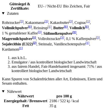
Gütesiegel &
EU- / Nicht-EU Bio Zeichen, Fair
Zertifikate:
Zutaten
[3]
[3]
[3]
[1]
Rohrzucker
, Kakaomasse
, Kakaobutter
, Cognac
,
[1]
[1]
[1]
[1]
Vollmilchpulver
, Reissirup
,
Butter
,
Vollmilch
,
[3]
[1]
1 % gemahlener Kaffee
,
Süßmolkenpulver
,
[1]
[3]
[3]
Magermilchpulver
, Vollrohrzucker
, 0,1 % Kaffeepulver
,
[2]
[1]
Sojalecithin (E322)
, Steinsalz, Vanilleschotenpulver
,
[1]
Kardamom
aus k.b.L.
Emulgator / aus kontrolliert biologischer Landwirtschaft
aus fairem Handel, Fair-Handelsanteil insgesamt: 71% / aus
kontrolliert biologischer Landwirtschaft
Kann Spuren von Schalenfrüchten aller Art, Erdnüssen, Eiern und
Sesam enthalten.
Nährwert
Nährwert
pro 100 g
Energiegehalt / Brennwert
2186 / 522 kj / kcal
Fett
35 g