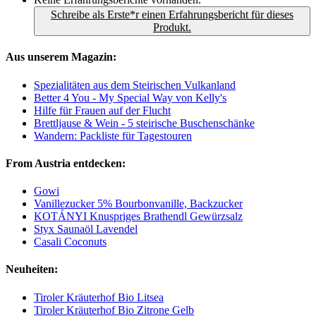
Schreibe als Erste*r einen Erfahrungsbericht für dieses
Produkt.
Aus unserem Magazin:
Spezialitäten aus dem Steirischen Vulkanland
Better 4 You - My Special Way von Kelly's
Hilfe für Frauen auf der Flucht
Brettljause & Wein - 5 steirische Buschenschänke
Wandern: Packliste für Tagestouren
From Austria entdecken:
Gowi
Vanillezucker 5% Bourbonvanille, Backzucker
KOTÁNYI Knuspriges Brathendl Gewürzsalz
Styx Saunaöl Lavendel
Casali Coconuts
Neuheiten:
Tiroler Kräuterhof Bio Litsea
Tiroler Kräuterhof Bio Zitrone Gelb