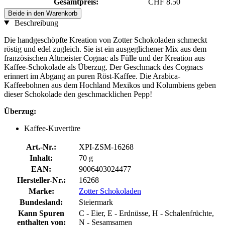
Gesamtpreis:
CHF 8.50
Beide in den Warenkorb
Beschreibung
Die handgeschöpfte Kreation von Zotter Schokoladen schmeckt
röstig und edel zugleich. Sie ist ein ausgeglichener Mix aus dem
französischen Altmeister Cognac als Fülle und der Kreation aus
Kaffee-Schokolade als Überzug. Der Geschmack des Cognacs
erinnert im Abgang an puren Röst-Kaffee. Die Arabica-
Kaffeebohnen aus dem Hochland Mexikos und Kolumbiens geben
dieser Schokolade den geschmacklichen Pepp!
Überzug:
Kaffee-Kuvertüre
Art.-Nr.:
XPI-ZSM-16268
Inhalt:
70 g
EAN:
9006403024477
Hersteller-Nr.:
16268
Marke:
Zotter Schokoladen
Bundesland:
Steiermark
Kann Spuren
C - Eier, E - Erdnüsse, H - Schalenfrüchte,
enthalten von:
N - Sesamsamen