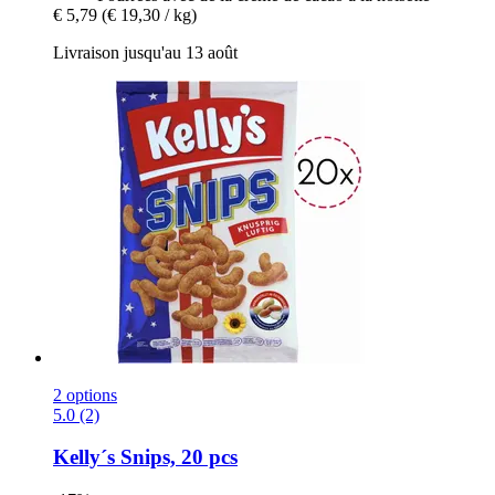
€ 5,79
(€ 19,30 / kg)
Livraison jusqu'au 13 août
2 options
5.0 (2)
Kelly´s
Snips, 20 pcs