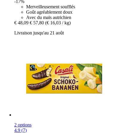
-17%
Merveilleusement soufflés
Goût agréablement doux
Avec du maïs autrichien
€ 48,09
€ 57,80
(€ 16,03 / kg)
Livraison jusqu'au 21 août
2 options
4.9 (7)