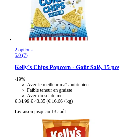
2 options
5.0 (7)
Kelly´s
Chips Popcorn -​ Goût Salé, 15 pcs
-19%
Avec le meilleur maïs autrichien
Faible teneur en graisse
Avec du sel de mer
€ 34,99
€ 43,35
(€ 16,66 / kg)
Livraison jusqu'au 13 août