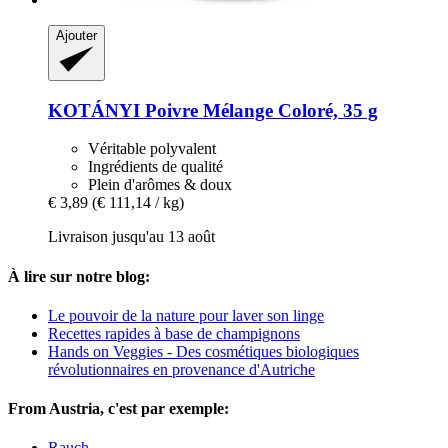
Ajouter
KOTÁNYI
Poivre Mélange Coloré, 35 g
Véritable polyvalent
Ingrédients de qualité
Plein d'arômes & doux
€ 3,89
(€ 111,14 / kg)
Livraison jusqu'au 13 août
À lire sur notre blog:
Le pouvoir de la nature pour laver son linge
Recettes rapides à base de champignons
Hands on Veggies - Des cosmétiques biologiques
révolutionnaires en provenance d'Autriche
From Austria, c'est par exemple:
Rauch