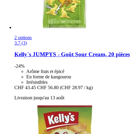
2 options
3.7 (3)
Kelly´s
JUMPYS -​ Goût Sour Cream, 20 pièces
-24%
Arôme frais et épicé
En forme de kangourou
Irrésistibles
CHF 43.45
CHF 56.80
(CHF 28.97 / kg)
Livraison jusqu'au 13 août