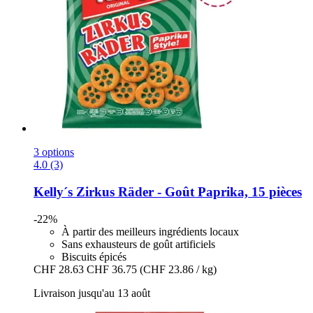
3 options
4.0 (3)
Kelly´s
Zirkus Räder -​ Goût Paprika, 15 pièces
-22%
À partir des meilleurs ingrédients locaux
Sans exhausteurs de goût artificiels
Biscuits épicés
CHF 28.63
CHF 36.75
(CHF 23.86 / kg)
Livraison jusqu'au 13 août