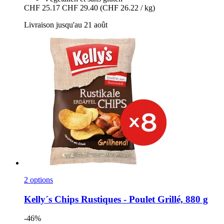
CHF 25.17
CHF 29.40
(CHF 26.22 / kg)
Livraison jusqu'au 21 août
2 options
Kelly´s
Chips Rustiques -​ Poulet Grillé, 880 g
-46%