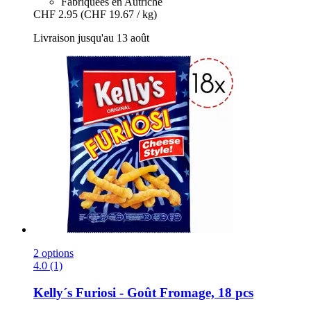
Fabriquées en Autriche
CHF 2.95
(CHF 19.67 / kg)
Livraison jusqu'au 13 août
2 options
4.0 (1)
Kelly´s
Furiosi -​ Goût Fromage, 18 pcs