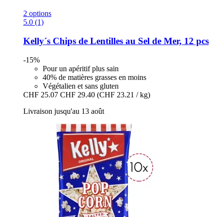
2 options
5.0 (1)
Kelly´s
Chips de Lentilles au Sel de Mer, 12 pcs
-15%
Pour un apéritif plus sain
40% de matières grasses en moins
Végétalien et sans gluten
CHF 25.07
CHF 29.40
(CHF 23.21 / kg)
Livraison jusqu'au 13 août