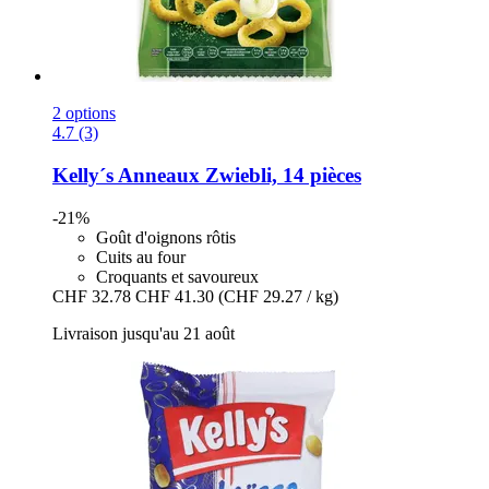
2 options
4.7 (3)
Kelly´s
Anneaux Zwiebli, 14 pièces
-21%
Goût d'oignons rôtis
Cuits au four
Croquants et savoureux
CHF 32.78
CHF 41.30
(CHF 29.27 / kg)
Livraison jusqu'au 21 août