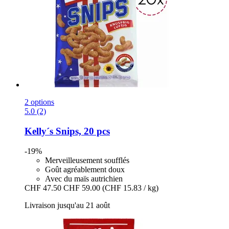
2 options
5.0 (2)
Kelly´s
Snips, 20 pcs
-19%
Merveilleusement soufflés
Goût agréablement doux
Avec du maïs autrichien
CHF 47.50
CHF 59.00
(CHF 15.83 / kg)
Livraison jusqu'au 21 août