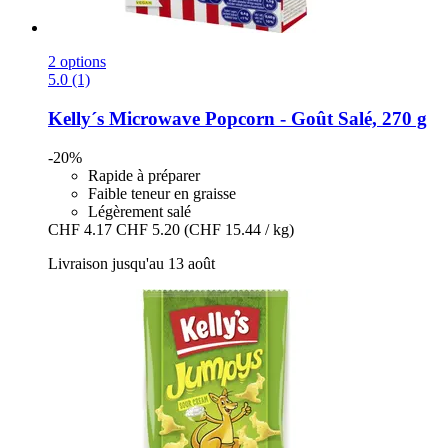
2 options
5.0 (1)
Kelly´s
Microwave Popcorn -​ Goût Salé, 270 g
-20%
Rapide à préparer
Faible teneur en graisse
Légèrement salé
CHF 4.17
CHF 5.20
(CHF 15.44 / kg)
Livraison jusqu'au 13 août