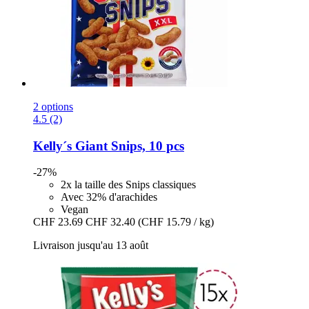
2 options
4.5 (2)
Kelly´s
Giant Snips, 10 pcs
-27%
2x la taille des Snips classiques
Avec 32% d'arachides
Vegan
CHF 23.69
CHF 32.40
(CHF 15.79 / kg)
Livraison jusqu'au 13 août