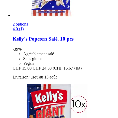
2 options
4.0 (1)
Kelly´s
Popcorn Salé, 10 pcs
-39%
Agréablement salé
Sans gluten
Vegan
CHF 15.00
CHF 24.50
(CHF 16.67 / kg)
Livraison jusqu'au 13 août