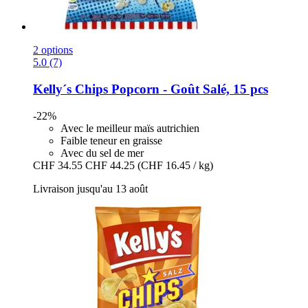
2 options
5.0 (7)
Kelly´s
Chips Popcorn -​ Goût Salé, 15 pcs
-22%
Avec le meilleur maïs autrichien
Faible teneur en graisse
Avec du sel de mer
CHF 34.55
CHF 44.25
(CHF 16.45 / kg)
Livraison jusqu'au 13 août