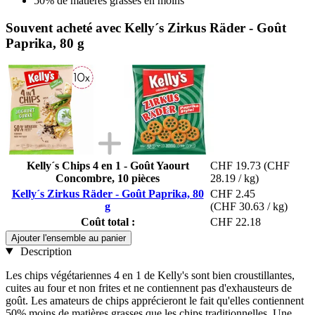
50% de matières grasses en moins
Souvent acheté avec Kelly´s Zirkus Räder - Goût
Paprika, 80 g
Kelly´s Chips 4 en 1 - Goût Yaourt
CHF 19.73
(CHF
Concombre, 10 pièces
28.19 / kg)
Kelly´s Zirkus Räder - Goût Paprika, 80
CHF 2.45
g
(CHF 30.63 / kg)
Coût total :
CHF 22.18
Ajouter l'ensemble au panier
Description
Les chips végétariennes 4 en 1 de Kelly's sont bien croustillantes,
cuites au four et non frites et ne contiennent pas d'exhausteurs de
goût. Les amateurs de chips apprécieront le fait qu'elles contiennent
50% moins de matières grasses que les chips traditionnelles. Une