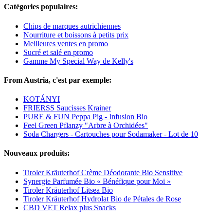
Catégories populaires:
Chips de marques autrichiennes
Nourriture et boissons à petits prix
Meilleures ventes en promo
Sucré et salé en promo
Gamme My Special Way de Kelly's
From Austria, c'est par exemple:
KOTÁNYI
FRIERSS Saucisses Krainer
PURE & FUN Peppa Pig - Infusion Bio
Feel Green Pflanzy "Arbre à Orchidées"
Soda Chargers - Cartouches pour Sodamaker - Lot de 10
Nouveaux produits:
Tiroler Kräuterhof Crème Déodorante Bio Sensitive
Synergie Parfumée Bio « Bénéfique pour Moi »
Tiroler Kräuterhof Litsea Bio
Tiroler Kräuterhof Hydrolat Bio de Pétales de Rose
CBD VET Relax plus Snacks