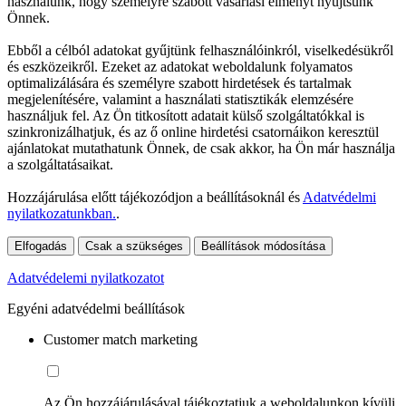
használunk, hogy személyre szabott vásárlási élményt nyújtsunk
Önnek.
Ebből a célból adatokat gyűjtünk felhasználóinkról, viselkedésükről
és eszközeikről. Ezeket az adatokat weboldalunk folyamatos
optimalizálására és személyre szabott hirdetések és tartalmak
megjelenítésére, valamint a használati statisztikák elemzésére
használjuk fel. Az Ön titkosított adatait külső szolgáltatókkal is
szinkronizálhatjuk, és az ő online hirdetési csatornáikon keresztül
ajánlatokat mutathatunk Önnek, de csak akkor, ha Ön már használja
a szolgáltatásaikat.
Hozzájárulása előtt tájékozódjon a beállításoknál és
Adatvédelmi
nyilatkozatunkban.
.
Elfogadás
Csak a szükséges
Beállítások módosítása
Adatvédelemi nyilatkozatot
Egyéni adatvédelmi beállítások
Customer match marketing
Az Ön hozzájárulásával tájékoztatjuk a weboldalunkon kívüli