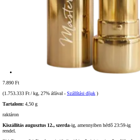
7.890 Ft
(
1.753.333 Ft / kg
, 27% áfával
-
Szállítási díjak
)
Tartalom:
4,50 g
raktáron
Kiszállítás augusztus 12., szerda
-ig, amennyiben
hétfő 23:59-ig
rendel.