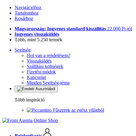
Navigációhoz
Tartalomhoz
Kosárhoz
Magyarország: Ingyenes standard kiszállítás
22.000 Ft-tól
Ingyenes visszaküldés
Több, mint 5.250 termék
Segítség
Hol van a rendelésem?
Visszaküldés
Szállítási költségek
Fizetési módok
Kapcsolat
Minden Segítség-téma
Több inspiráció
Fűszerek az egész világból
Bejelentkezés