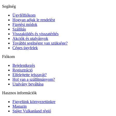
Segítség
Ügyfélfiókom
Hogyan adjak le rendelést
Fizetési módok
Szállítás
Visszaküldés és visszatérítés
Akciók és utalványok
További segítségre van szüksége?
Céges ügyfelek
Fiókom
Bejelentkezés
Regisztráció
Elfelejtette jelszavát?
Hol van a szállítmányom?
Utalvány beváltása
Hasznos információk
Figyelünk környezetünkre
Magazin
Stájer Vulkanland régió