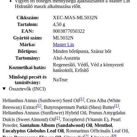
Vigyen fel bőséges mennyiségű ajakbalzsamot a Master Lin
Hidratáló maszk alkalmazása előtt.
Cikkszám:
XEC-MAS-ML5032N
Tartalom:
4,50 g
EAN:
9003877050322
Gyártói szám:
ML5032N
Márka:
Master Lin
Bőrtípus:
Minden bőrtípusra, Száraz bőr
Tartomány:
Alsó-Ausztria
Regeneráló, Védő, Véd a környezeti
Kozmetikai hatás:
hatásoktól, Erősítő
Minőségi pecsét és
NaTrue
tanúsítvány:
Összetevők (INCI)
[1]
Helianthus Annus (Sunflower) Seed Oil
, Cera Alba (White
[1]
[1]
Beeswax) Extract
, Butyrospermum Parkii (Shea) Butter
,
Helianthus Annuus (Sunflower) Hybrid Oil, Prunus Amygdalus
[1]
Dulcis (Sweet Almond) Oil
, Tocopherol (Vitamin E), Pearl
Powder,
Santalum Album (Sandalwood) Oil
,
Menthol
,
Eucalyptus Globulus Leaf Oil
, Rosmarinus Officinalis Leaf Oil,
[2]
[2]