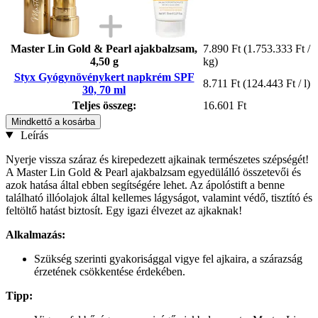
Master Lin Gold & Pearl ajakbalzsam,
7.890 Ft
(1.753.333 Ft /
4,50 g
kg)
Styx Gyógynövénykert napkrém SPF
8.711 Ft
(124.443 Ft / l)
30, 70 ml
Teljes összeg:
16.601 Ft
Mindkettő a kosárba
Leírás
Nyerje vissza száraz és kirepedezett ajkainak természetes szépségét!
A Master Lin Gold & Pearl ajakbalzsam egyedülálló összetevői és
azok hatása által ebben segítségére lehet. Az ápolóstift a benne
található illóolajok által kellemes lágyságot, valamint védő, tisztító és
feltöltő hatást biztosít. Egy igazi élvezet az ajkaknak!
Alkalmazás:
Szükség szerinti gyakorisággal vigye fel ajkaira, a szárazság
érzetének csökkentése érdekében.
Tipp: