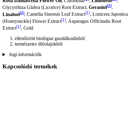
Rosa Damascena Flower Oil
, Citronellal
,
Limonene
,
[2]
Glycyrrhiza Glabra (Licorice) Root Extract,
Geraniol
,
[2]
[1]
Linalool
, Camelia Sinensis Leaf Extract
, Lonicera Japonica
[1]
(Honeysuckle) Flower Extract
, Asparagus Officinalis Root
[1]
Extract
, Gold
ellenőrzött biológiai gazdálkodásból
természetes illóolajokból
Jogi információk
Kapcsolódó termékek