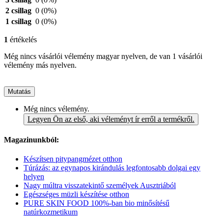
2 csillag
0
(0%)
1 csillag
0
(0%)
1
értékelés
Még nincs vásárlói vélemény magyar nyelven, de van 1 vásárlói
vélemény más nyelven.
Mutatás
Még nincs vélemény.
Legyen Ön az első, aki véleményt ír erről a termékről.
Magazinunkból:
Készítsen pitypangmézet otthon
Túrázás: az egynapos kirándulás legfontosabb dolgai egy
helyen
Nagy múltra visszatekintő személyek Ausztriából
Egészséges müzli készítése otthon
PURE SKIN FOOD 100%-ban bio minősítésű
natúrkozmetikum