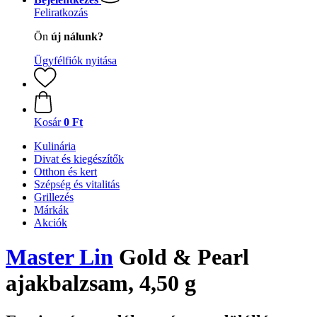
Feliratkozás
Ön
új nálunk?
Ügyfélfiók nyitása
Kosár
0 Ft
Kulinária
Divat és kiegészítők
Otthon és kert
Szépség és vitalitás
Grillezés
Márkák
Akciók
Master Lin
Gold & Pearl
ajakbalzsam, 4,50 g