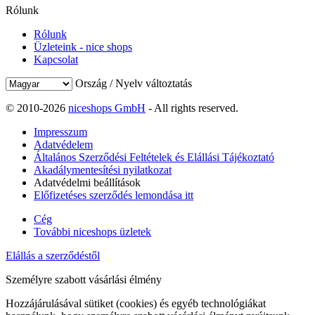
Rólunk
Rólunk
Üzleteink - nice shops
Kapcsolat
Ország / Nyelv változtatás
© 2010-2026
niceshops GmbH
- All rights reserved.
Impresszum
Adatvédelem
Általános Szerződési Feltételek és Elállási Tájékoztató
Akadálymentesítési nyilatkozat
Adatvédelmi beállítások
Előfizetéses szerződés lemondása itt
Cég
További niceshops üzletek
Elállás a szerződéstől
Személyre szabott vásárlási élmény
Hozzájárulásával sütiket (cookies) és egyéb technológiákat