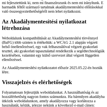
mi fejlesztettünk ki, nem mi finanszírozunk és nem mi irányítunk. E
harmadik féltől származó tartalmak akadálymentesítési előírásokkal
való összeegyeztethetőségéről nem lehet nyilatkozni.
Az Akadálymentesítési nyilatkozat
létrehozása
Weboldalunk kompatibilitását az Akadálymentesítési törvénnyel
(BaFG) több szinten is értékeltük: a WCAG 2.1 alapján végzett
belső önellenőrzéssel, egy vak felhasználóval végzett gyakorlati
teszttel, aki gyakorlati tapasztalattal rendelkezik a segédtechnológiák
kezelésében, valamint egy külső szervezet által végzett független
ellenőrzéssel.
Az Akadálymentesítési nyilatkozatot először 2025.05.22-én hozták
létre.
Visszajelzés és elérhetőségek
Folyamatosan fejlesztjük weboldalunkat. A használhatóság és az
hozzáférhetőség nagyon fontos számunkra. Ha bármilyen akadályba
ütközik weboldalunkon, amely akadályozza vagy korlátozza a
használatát, kérjük, jelezze nekünk a következő e-mail címen: