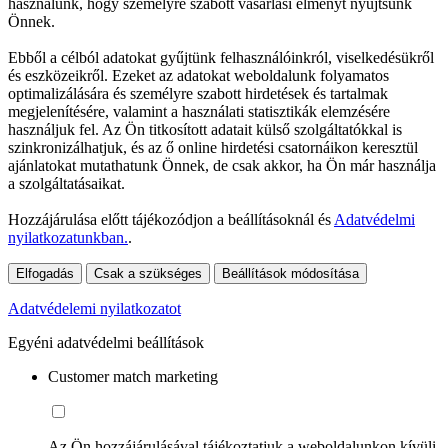
használunk, hogy személyre szabott vásárlási élményt nyújtsunk
Önnek.
Ebből a célból adatokat gyűjtünk felhasználóinkról, viselkedésükről
és eszközeikről. Ezeket az adatokat weboldalunk folyamatos
optimalizálására és személyre szabott hirdetések és tartalmak
megjelenítésére, valamint a használati statisztikák elemzésére
használjuk fel. Az Ön titkosított adatait külső szolgáltatókkal is
szinkronizálhatjuk, és az ő online hirdetési csatornáikon keresztül
ajánlatokat mutathatunk Önnek, de csak akkor, ha Ön már használja
a szolgáltatásaikat.
Hozzájárulása előtt tájékozódjon a beállításoknál és
Adatvédelmi
nyilatkozatunkban.
.
Elfogadás
Csak a szükséges
Beállítások módosítása
Adatvédelemi nyilatkozatot
Egyéni adatvédelmi beállítások
Customer match marketing
Az Ön hozzájárulásával tájékoztatjuk a weboldalunkon kívüli