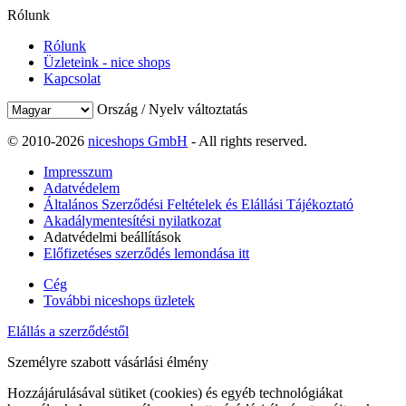
Rólunk
Rólunk
Üzleteink - nice shops
Kapcsolat
Ország / Nyelv változtatás
© 2010-2026
niceshops GmbH
- All rights reserved.
Impresszum
Adatvédelem
Általános Szerződési Feltételek és Elállási Tájékoztató
Akadálymentesítési nyilatkozat
Adatvédelmi beállítások
Előfizetéses szerződés lemondása itt
Cég
További niceshops üzletek
Elállás a szerződéstől
Személyre szabott vásárlási élmény
Hozzájárulásával sütiket (cookies) és egyéb technológiákat