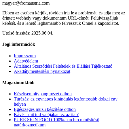
magyar@fromaustria.com
Ebben az esetben kérjük, röviden írja le a problémát, és adja meg az
érintett webhely vagy dokumentum URL-címét. Felülvizsgáljuk
kérését, és a lehető leghamarabb felvesszük Önnel a kapcsolatot.
Utolsó frissítés: 2025.06.04.
Jogi információk
Impresszum
Adatvédelem
Általános Szerződési Feltételek és Elállási Tájékoztató
Akadálymentesítési nyilatkozat
Magazinunkból:
Készítsen pitypangmézet otthon
Túrázás: az egynapos kirándulás legfontosabb dolgai egy
helyen
Egészséges müzli készítése otthon
Kávé – mit tud valójában ez az ital?
PURE SKIN FOOD 100%-ban bio minősítésű
natúrkozmetikum