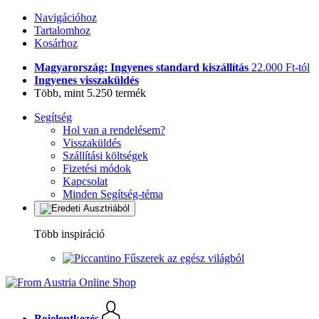
Navigációhoz
Tartalomhoz
Kosárhoz
Magyarország: Ingyenes standard kiszállítás
22.000 Ft-tól
Ingyenes visszaküldés
Több, mint 5.250 termék
Segítség
Hol van a rendelésem?
Visszaküldés
Szállítási költségek
Fizetési módok
Kapcsolat
Minden Segítség-téma
Több inspiráció
Fűszerek az egész világból
Bejelentkezés