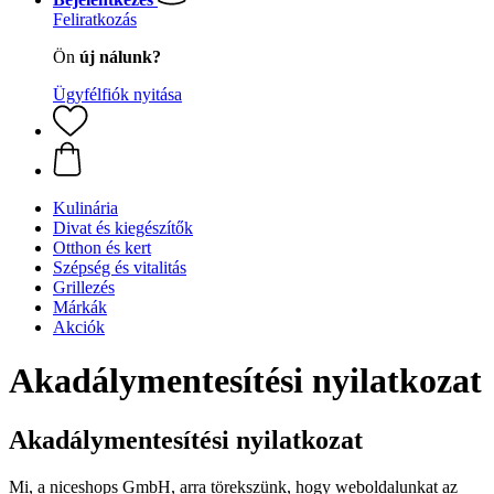
Feliratkozás
Ön
új nálunk?
Ügyfélfiók nyitása
Kulinária
Divat és kiegészítők
Otthon és kert
Szépség és vitalitás
Grillezés
Márkák
Akciók
Akadálymentesítési nyilatkozat
Akadálymentesítési nyilatkozat
Mi, a niceshops GmbH, arra törekszünk, hogy weboldalunkat az