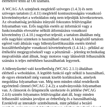
elérhetővé tenni az Ön számára.
A WCAG AA szintjének megfelelő szöveges (1.4.3) és nem
szöveges tartalom (1.4.11) megfelelő kontrasztosságára vonatkozó
követelményeket a weboldalon még nem teljesítjük következetesen.
Az olvashatóság javítására irányuló fokozatos felülvizsgálat
folyamatban van. Erős nagyítás esetén az információ vagy a
funkcionalitás elvesztése nélküli átformázásra vonatkozó
követelmény (1.4.10.) nagyrészt teljesül; a tartalom általában még
erős nagyítási szinteken is használható marad. A kiegészítő tartalom
egérrel való áthúzás vagy billentyűzetfókuszálás esetén történő
hozzáférhetőségére vonatkozó követelmények (1.4.14.) - például az
értékelési megjegyzéseknél vagy a pénztárnál – jelenleg technikailag
megvalósítás alatt állnak, hogy motoros vagy látássérült felhasználók
számára is teljes mértékben használhatóak legyenek.
A billentyűzettel való kezelhetőség (WCAG 2.1.1) általában
elérhető a weboldalon. A legtöbb funkció egér nélkül is használható,
de egyes elemeknél még vannak kisebb korlátozások, amelyek
megoldása folyamatban van. Még nem minden oldal rendelkezik
egyértelmű címmel (WCAG 2.4.2); a szabványosítás folyamatban
van. A címsorok és űrlapmezők szerkezete és jelölése (WCAG
2.4.6) szintén folyamatos felülvizsgálat alatt áll, hogy minden
felhasználó számára javuljon az érthetőség és a használhatóság.
Ezenkívül az interaktív szimbólumok, mint például a bezáró