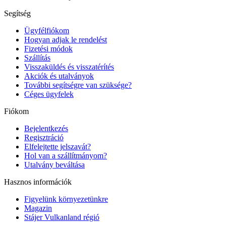
Segítség
Ügyfélfiókom
Hogyan adjak le rendelést
Fizetési módok
Szállítás
Visszaküldés és visszatérítés
Akciók és utalványok
További segítségre van szüksége?
Céges ügyfelek
Fiókom
Bejelentkezés
Regisztráció
Elfelejtette jelszavát?
Hol van a szállítmányom?
Utalvány beváltása
Hasznos információk
Figyelünk környezetünkre
Magazin
Stájer Vulkanland régió