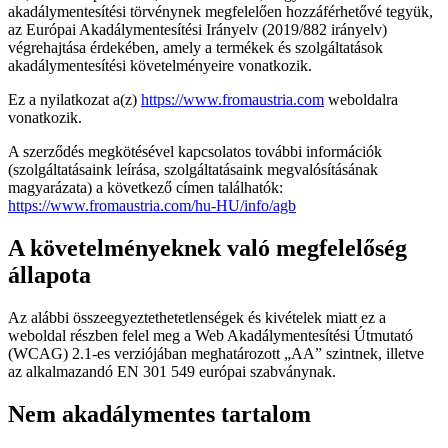
akadálymentesítési törvénynek megfelelően hozzáférhetővé tegyük,
az Európai Akadálymentesítési Irányelv (2019/882 irányelv)
végrehajtása érdekében, amely a termékek és szolgáltatások
akadálymentesítési követelményeire vonatkozik.
Ez a nyilatkozat a(z)
https://www.fromaustria.com
weboldalra
vonatkozik.
A szerződés megkötésével kapcsolatos további információk
(szolgáltatásaink leírása, szolgáltatásaink megvalósításának
magyarázata) a következő címen találhatók:
https://www.fromaustria.com/hu-HU/info/agb
A követelményeknek való megfelelőség
állapota
Az alábbi összeegyeztethetetlenségek és kivételek miatt ez a
weboldal részben felel meg a Web Akadálymentesítési Útmutató
(WCAG) 2.1-es verziójában meghatározott „AA” szintnek, illetve
az alkalmazandó EN 301 549 európai szabványnak.
Nem akadálymentes tartalom