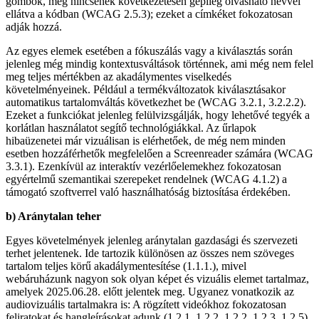
gombok, még nincsenek következetesen gépileg olvasható névvel
ellátva a kódban (WCAG 2.5.3); ezeket a címkéket fokozatosan
adják hozzá.
Az egyes elemek esetében a fókuszálás vagy a kiválasztás során
jelenleg még mindig kontextusváltások történnek, ami még nem felel
meg teljes mértékben az akadálymentes viselkedés
követelményeinek. Például a termékváltozatok kiválasztásakor
automatikus tartalomváltás következhet be (WCAG 3.2.1, 3.2.2.2).
Ezeket a funkciókat jelenleg felülvizsgálják, hogy lehetővé tegyék a
korlátlan használatot segítő technológiákkal. Az űrlapok
hibaüzenetei már vizuálisan is elérhetőek, de még nem minden
esetben hozzáférhetők megfelelően a Screenreader számára (WCAG
3.3.1). Ezenkívül az interaktív vezérlőelemekhez fokozatosan
egyértelmű szemantikai szerepeket rendelnek (WCAG 4.1.2) a
támogató szoftverrel való használhatóság biztosítása érdekében.
b) Aránytalan teher
Egyes követelmények jelenleg aránytalan gazdasági és szervezeti
terhet jelentenek. Ide tartozik különösen az összes nem szöveges
tartalom teljes körű akadálymentesítése (1.1.1.), mivel
webáruházunk nagyon sok olyan képet és vizuális elemet tartalmaz,
amelyek 2025.06.28. előtt jelentek meg. Ugyanez vonatkozik az
audiovizuális tartalmakra is: A rögzített videókhoz fokozatosan
feliratokat és hangleírásokat adunk (1.2.1, 1.2.2, 1.2.2, 1.2.3, 1.2.5),