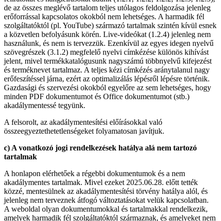
de az összes meglévő tartalom teljes utólagos feldolgozása jelenleg
erőforrással kapcsolatos okokból nem lehetséges. A harmadik fél
szolgáltatóktól (pl. YouTube) származó tartalmak szintén kívül esnek
a közvetlen befolyásunk körén. Live-videókat (1.2.4) jelenleg nem
használunk, és nem is tervezzük. Ezenkívül az egyes idegen nyelvű
szövegrészek (3.1.2) megfelelő nyelvi címkézése különös kihívást
jelent, mivel termékkatalógusunk nagyszámú többnyelvű kifejezést
és terméknevet tartalmaz. A teljes kézi címkézés aránytalanul nagy
erőfeszítéssel járna, ezért az optimalizálás lépésről lépésre történik.
Gazdasági és szervezési okokból egyelőre az sem lehetséges, hogy
minden PDF dokumentumot és Office dokumentumot (stb.)
akadálymentessé tegyünk.
A felsorolt, az akadálymentesítési előírásokkal való
összeegyeztethetetlenségeket folyamatosan javítjuk.
c) A vonatkozó jogi rendelkezések hatálya alá nem tartozó
tartalmak
A honlapon elérhetőek a régebbi dokumentumok és a nem
akadálymentes tartalmak. Mivel ezeket 2025.06.28. előtt tették
közzé, mentesülnek az akadálymentesítési törvény hatálya alól, és
jelenleg nem terveznek átfogó változtatásokat velük kapcsolatban.
A weboldal olyan dokumentumokkal és tartalmakkal rendelkezik,
amelyek harmadik fél szolgáltatóktól származnak, és amelyeket nem