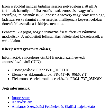
Ezen weboldal minden tartalma szerzői jogvédelem alatt áll. A
tartalmak bármilyen felhasználása, sokszorosítása vagy más
szerzőjogi felhasználása, különösen a szöveg- vagy "datascraping",
(adatszerzés) valamint a mesterséges intelligencia képzési célokra
történő felhasználása is kifejezetten tilos.
Fenntartjuk a jogot, hogy a felhasználási feltételeket bármikor
módosítsuk. A módosított felhasználási feltételeket közzétesszük a
weboldalon.
Kiterjesztett gyártói felelősség
Információk a niceshops GmbH franciaországi egyedi
azonosítószámáról (UIN):
Csomagolások: FR223591_01OTUG
Elemek és akkumulátorok: FR041746_06M6YT
Elektromos és elektronikus eszközök: FR041737_05JK8X
Jogi információk
Impresszum
Adatvédelem
Általános Szerződési Feltételek és Elállási Tájékoztató