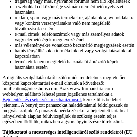
trágárság vagy más, nyilvános fórumra nem illő kijelentések
a weboldal célközönsége számára nem érthető nyelvezet
használata
reklám, spam vagy más termékekre, ajánlatokra, weboldalakra
vagy konkrét versenytársakra való nem megfelelő
hivatkozások esetén
e-mail címek, telefonszámok vagy más személyes adatok
vagy elérhetőségek megnevezésénél
más véleményekre vonatkozó becsmérlő megjegyzések esetén
hamis tényállítások a termékeinkkel vagy szolgáltatásainkkal
kapcsolatban
termékeink nem megfelelő használatát ábrázoló képek
használata esetén
A digitális szolgáltatásokról szóló uniós rendeletnek megfelelően
központi kapcsolattartási e-mail címünk a következő:
notification@niceshops.com. A/az www.fromaustria.com
webhelyen található lehetségesen jogellenes tartalmakat a
Bejelentési és cselekvési mechanizmusok
keresztül is be lehet
jelenteni. A benyújtott panaszokat haladéktalanul feldolgozzuk és
megválaszoljuk. A panaszok beérkezésekor a bejelentett tartalmat
irányelveink alapján felülvizsgáljuk és szükség esetén teljes
egészében töröljük, miközben a gyors ügyintézésre törekszünk.
Tájékoztató a mesterséges intelligenciáról szóló rendeletről (EU