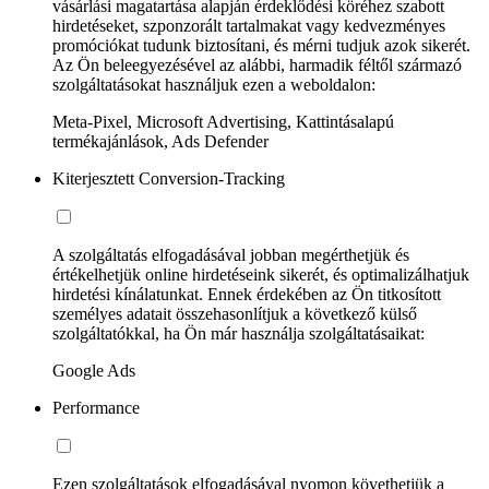
vásárlási magatartása alapján érdeklődési köréhez szabott
hirdetéseket, szponzorált tartalmakat vagy kedvezményes
promóciókat tudunk biztosítani, és mérni tudjuk azok sikerét.
Az Ön beleegyezésével az alábbi, harmadik féltől származó
szolgáltatásokat használjuk ezen a weboldalon:
Meta-Pixel, Microsoft Advertising, Kattintásalapú
termékajánlások, Ads Defender
Kiterjesztett Conversion-Tracking
A szolgáltatás elfogadásával jobban megérthetjük és
értékelhetjük online hirdetéseink sikerét, és optimalizálhatjuk
hirdetési kínálatunkat. Ennek érdekében az Ön titkosított
személyes adatait összehasonlítjuk a következő külső
szolgáltatókkal, ha Ön már használja szolgáltatásaikat:
Google Ads
Performance
Ezen szolgáltatások elfogadásával nyomon követhetjük a