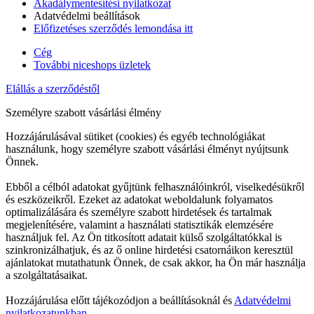
Akadálymentesítési nyilatkozat
Adatvédelmi beállítások
Előfizetéses szerződés lemondása itt
Cég
További niceshops üzletek
Elállás a szerződéstől
Személyre szabott vásárlási élmény
Hozzájárulásával sütiket (cookies) és egyéb technológiákat
használunk, hogy személyre szabott vásárlási élményt nyújtsunk
Önnek.
Ebből a célból adatokat gyűjtünk felhasználóinkról, viselkedésükről
és eszközeikről. Ezeket az adatokat weboldalunk folyamatos
optimalizálására és személyre szabott hirdetések és tartalmak
megjelenítésére, valamint a használati statisztikák elemzésére
használjuk fel. Az Ön titkosított adatait külső szolgáltatókkal is
szinkronizálhatjuk, és az ő online hirdetési csatornáikon keresztül
ajánlatokat mutathatunk Önnek, de csak akkor, ha Ön már használja
a szolgáltatásaikat.
Hozzájárulása előtt tájékozódjon a beállításoknál és
Adatvédelmi
nyilatkozatunkban.
.