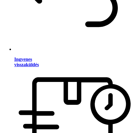
Ingyenes
visszaküldés