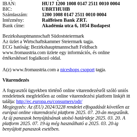
IBAN:
HU17 1200 1008 0147 2511 0010 0004
BIC:
UBRTHUHB
Számlaszám:
1200 1008 0147 2511 0010 0004
Intézmény:
Raiffeisen Bank ZRT.
Bank címe:
Akadémia utca 6, 1054 Budapest
Bezirkshauptmannschaft Südoststeiermark
Az üzlet a Wirtschaftskammer Steiermark tagja.
ECG hatóság: Bezirkshauptmannschaft Feldbach
www.fromaustria.com üzlete egy információs, és online
értékesítéssel foglalkozó oldal.
A(z) www.fromaustria.com a
niceshops csoport
tagja.
Vitarendezés
A fogyasztói ügyekben történő online vitarendezésről szóló uniós
rendeletnek megfelelően az online vitarendezési platform linkjét itt
találja:
http://ec.europa.eu/consumers/odr/
Megjegyzés: Az (EU) 2024/3228 rendelet elfogadását követően az
európai online vitarendezési platform 2025. 07. 20-án megszűnik.
Az új panaszok benyújtásának utolsó határideje 2025. 03. 20. A
platform 2025. 07. 19-ig még használható a 2025. 03. 20-ig
benyújtott panaszok esetében.