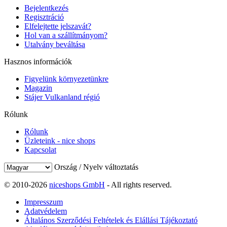
Bejelentkezés
Regisztráció
Elfelejtette jelszavát?
Hol van a szállítmányom?
Utalvány beváltása
Hasznos információk
Figyelünk környezetünkre
Magazin
Stájer Vulkanland régió
Rólunk
Rólunk
Üzleteink - nice shops
Kapcsolat
Ország / Nyelv változtatás
© 2010-2026
niceshops GmbH
- All rights reserved.
Impresszum
Adatvédelem
Általános Szerződési Feltételek és Elállási Tájékoztató