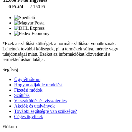
22.000 Ft-tól
Ingyenes*
0 Ft-tól
2.150 Ft
*Ezek a szállítási költségek a normál szállításra vonatkoznak.
Lehetnek további költségek, pl. a termékek súlya, mérete vagy
tulajdonságai miatt. Ezeket az információkat közvetlenül a
termékleírásban találja.
Segítség
Ügyfélfiókom
Hogyan adjak le rendelést
Fizetési módok
Szállítás
Visszaküldés és visszatérítés
Akciók és utalványok
További segítségre van szüksége?
Céges ügyfelek
Fiókom