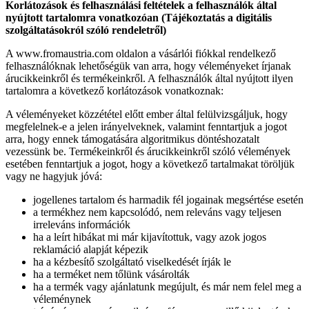
Korlátozások és felhasználási feltételek a felhasználók által
nyújtott tartalomra vonatkozóan (Tájékoztatás a digitális
szolgáltatásokról szóló rendeletről)
A www.fromaustria.com oldalon a vásárlói fiókkal rendelkező
felhasználóknak lehetőségük van arra, hogy véleményeket írjanak
árucikkeinkről és termékeinkről. A felhasználók által nyújtott ilyen
tartalomra a következő korlátozások vonatkoznak:
A véleményeket közzététel előtt ember által felülvizsgáljuk, hogy
megfelelnek-e a jelen irányelveknek, valamint fenntartjuk a jogot
arra, hogy ennek támogatására algoritmikus döntéshozatalt
vezessünk be. Termékeinkről és árucikkeinkről szóló vélemények
esetében fenntartjuk a jogot, hogy a következő tartalmakat töröljük
vagy ne hagyjuk jóvá:
jogellenes tartalom és harmadik fél jogainak megsértése esetén
a termékhez nem kapcsolódó, nem releváns vagy teljesen
irreleváns információk
ha a leírt hibákat mi már kijavítottuk, vagy azok jogos
reklamáció alapját képezik
ha a kézbesítő szolgáltató viselkedését írják le
ha a terméket nem tőlünk vásárolták
ha a termék vagy ajánlatunk megújult, és már nem felel meg a
véleménynek