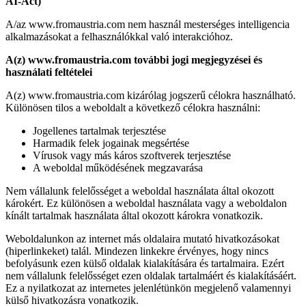
AI-Act
)
A/az www.fromaustria.com nem használ mesterséges intelligencia
alkalmazásokat a felhasználókkal való interakcióhoz.
A(z) www.fromaustria.com további jogi megjegyzései és
használati feltételei
A(z) www.fromaustria.com kizárólag jogszerű célokra használható.
Különösen tilos a weboldalt a következő célokra használni:
Jogellenes tartalmak terjesztése
Harmadik felek jogainak megsértése
Vírusok vagy más káros szoftverek terjesztése
A weboldal működésének megzavarása
Nem vállalunk felelősséget a weboldal használata által okozott
károkért. Ez különösen a weboldal használata vagy a weboldalon
kínált tartalmak használata által okozott károkra vonatkozik.
Weboldalunkon az internet más oldalaira mutató hivatkozásokat
(hiperlinkeket) talál. Mindezen linkekre érvényes, hogy nincs
befolyásunk ezen külső oldalak kialakítására és tartalmaira. Ezért
nem vállalunk felelősséget ezen oldalak tartalmáért és kialakításáért.
Ez a nyilatkozat az internetes jelenlétünkön megjelenő valamennyi
külső hivatkozásra vonatkozik.