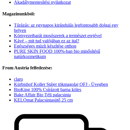
Akadálymentesítési nyilatkozat
Magazinunkból:
Túrázás: az egynapos kirándulás legfontosabb dolgai egy
helyen
Környezetbarát mosószerek a természet erejével
Kávé – mit tud valójában ez az ital?
Egészséges müzli készítése otthon
PURE SKIN FOOD 100%-ban bio minősítésű
natúrkozmetikum
From Austria felfedezése:
claro
Kürbishof Koller Stájer tökmagolaj OFJ - Üvegben
BioKing 100% Csírázott barna köles
Bake Affair Bio Téli palacsinta
KELOmat Palacsintasütő 25 cm