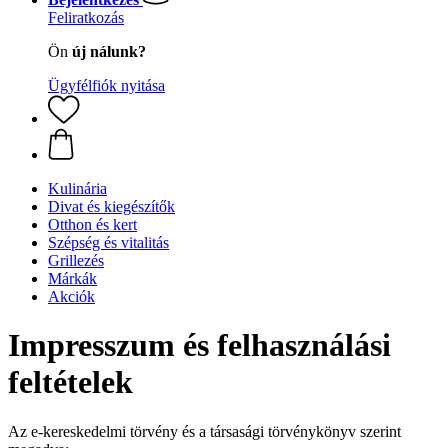
Feliratkozás
Ön
új nálunk?
Ügyfélfiók nyitása
Kulinária
Divat és kiegészítők
Otthon és kert
Szépség és vitalitás
Grillezés
Márkák
Akciók
Impresszum és felhasználási
feltételek
Az e-kereskedelmi törvény és a társasági törvénykönyv szerint