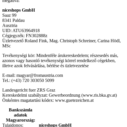
megadva:
niceshops GmbH
Saaz 99
8341 Paldau
Ausztria
UID: ATU63964918
Cégjegyzék: FN302888z
Üzletvezető Roland Fink, Mag. Christoph Schreiner, Carina Hödl,
MSc
Tevékenységi kör: Mindenféle árukereskedelem; részesedés más,
azonos vagy hasonló tevékenységi körrel rendelkező cégekben,
illetve azok felvásárlása, bérlése és üzletvezetése
E-mail: magyar@fromaustria.com
Tel.: (+43) 720 303050 5099
Landesgericht fuer ZRS Graz
Kereskedelmi szabályzat: Gewerbeordnung (www.ris.bka.gv.at)
Önkéntes magatartási kódex: www.guetezeichen.at
Bankszámla
adatok
Magyarország:
Tulajdonos:
niceshops GmbH