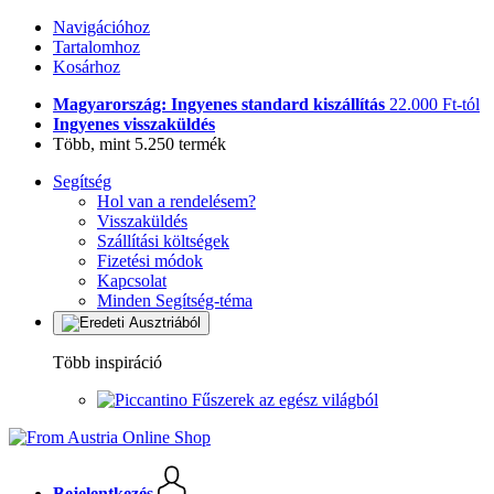
Navigációhoz
Tartalomhoz
Kosárhoz
Magyarország: Ingyenes standard kiszállítás
22.000 Ft-tól
Ingyenes visszaküldés
Több, mint 5.250 termék
Segítség
Hol van a rendelésem?
Visszaküldés
Szállítási költségek
Fizetési módok
Kapcsolat
Minden Segítség-téma
Több inspiráció
Fűszerek az egész világból
Bejelentkezés