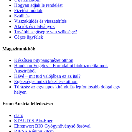
Hogyan adjak le rendelést
Fizetési módok
Szállítás
Visszaküldés és visszatérítés
Akciók és utalványok
További segítségre van szüksége?
Céges ügyfelek
Magazinunkból:
Készítsen pitypangmézet otthon
Hands on Veggies – Forradalmi biokozmetikumok
Ausztriából
Kávé – mit tud valójában ez az ital?
Egészséges müzli készítése otthon
Túrázás: az egynapos kirándulás legfontosabb dolgai egy
helyen
From Austria felfedezése:
claro
STAUD‘S Bio-Eper
Ehrenwort BIO Gyógynövénysó őssóval
RIESS Vájling 28cm