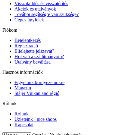
Visszaküldés és visszatérítés
Akciók és utalványok
További segítségre van szüksége?
Céges ügyfelek
Fiókom
Bejelentkezés
Regisztráció
Elfelejtette jelszavát?
Hol van a szállítmányom?
Utalvány beváltása
Hasznos információk
Figyelünk környezetünkre
Magazin
Stájer Vulkanland régió
Rólunk
Rólunk
Üzleteink - nice shops
Kapcsolat
Ország / Nyelv változtatás