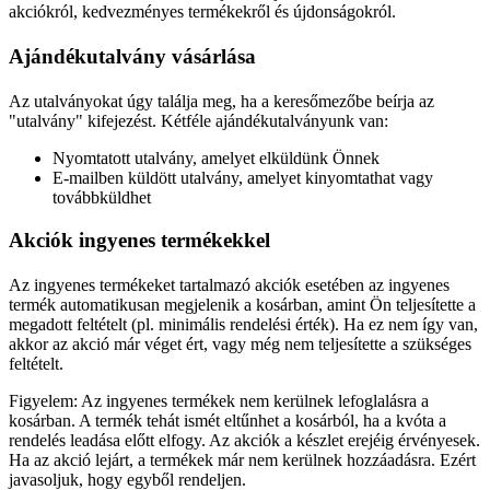
akciókról, kedvezményes termékekről és újdonságokról.
Ajándékutalvány vásárlása
Az utalványokat úgy találja meg, ha a keresőmezőbe beírja az
"utalvány" kifejezést. Kétféle ajándékutalványunk van:
Nyomtatott utalvány, amelyet elküldünk Önnek
E-mailben küldött utalvány, amelyet kinyomtathat vagy
továbbküldhet
Akciók ingyenes termékekkel
Az ingyenes termékeket tartalmazó akciók esetében az ingyenes
termék automatikusan megjelenik a kosárban, amint Ön teljesítette a
megadott feltételt (pl. minimális rendelési érték). Ha ez nem így van,
akkor az akció már véget ért, vagy még nem teljesítette a szükséges
feltételt.
Figyelem: Az ingyenes termékek nem kerülnek lefoglalásra a
kosárban. A termék tehát ismét eltűnhet a kosárból, ha a kvóta a
rendelés leadása előtt elfogy. Az akciók a készlet erejéig érvényesek.
Ha az akció lejárt, a termékek már nem kerülnek hozzáadásra. Ezért
javasoljuk, hogy egyből rendeljen.