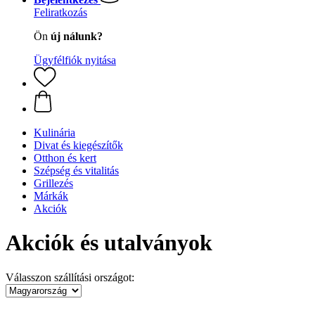
Feliratkozás
Ön
új nálunk?
Ügyfélfiók nyitása
Kulinária
Divat és kiegészítők
Otthon és kert
Szépség és vitalitás
Grillezés
Márkák
Akciók
Akciók és utalványok
Válasszon szállítási országot: