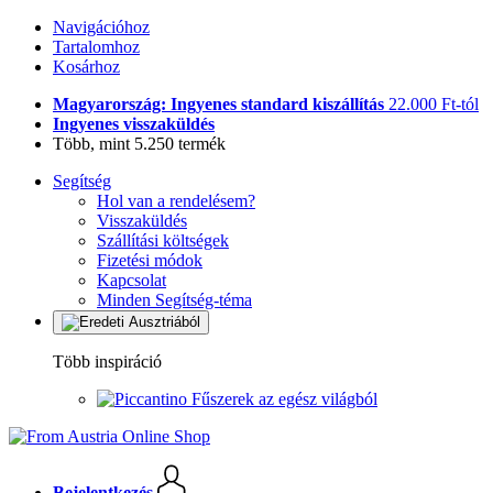
Navigációhoz
Tartalomhoz
Kosárhoz
Magyarország: Ingyenes standard kiszállítás
22.000 Ft-tól
Ingyenes visszaküldés
Több, mint 5.250 termék
Segítség
Hol van a rendelésem?
Visszaküldés
Szállítási költségek
Fizetési módok
Kapcsolat
Minden Segítség-téma
Több inspiráció
Fűszerek az egész világból
Bejelentkezés