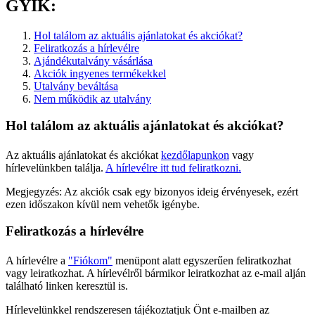
GYIK:
Hol találom az aktuális ajánlatokat és akciókat?
Feliratkozás a hírlevélre
Ajándékutalvány vásárlása
Akciók ingyenes termékekkel
Utalvány beváltása
Nem működik az utalvány
Hol találom az aktuális ajánlatokat és akciókat?
Az aktuális ajánlatokat és akciókat
kezdőlapunkon
vagy
hírlevelünkben találja.
A hírlevélre itt tud feliratkozni.
Megjegyzés: Az akciók csak egy bizonyos ideig érvényesek, ezért
ezen időszakon kívül nem vehetők igénybe.
Feliratkozás a hírlevélre
A hírlevélre a
"Fiókom"
menüpont alatt egyszerűen feliratkozhat
vagy leiratkozhat. A hírlevélről bármikor leiratkozhat az e-mail alján
található linken keresztül is.
Hírlevelünkkel rendszeresen tájékoztatjuk Önt e-mailben az