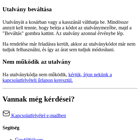
Utalvány beváltása
Utalványát a kosárban vagy a kasszánál válthatja be. Mindössze
annyit kell tennie, hogy beírja a kódot az utalványmezőbe, majd a
"Beváltás" gombra kattint. Az utalvány azonnal érvénybe lép.
Ha rendelése már feladásra került, akkor az utalványkódot már nem
tudjuk felhasználni, és így az árat sem tudjuk módosítani.
Nem működik az utalvány
Ha utalványkódja nem működik,
kérjük, írjon nekünk a
kapcsolatfelvételi űrlapon keresztül.
Vannak még kérdései?
Kapcsolatfelvétel e-mailben
Segítség
Ügyfélfiókom