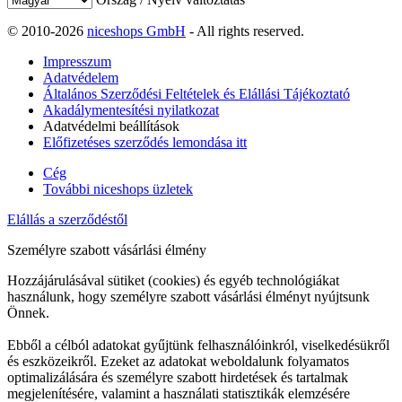
© 2010-2026
niceshops GmbH
- All rights reserved.
Impresszum
Adatvédelem
Általános Szerződési Feltételek és Elállási Tájékoztató
Akadálymentesítési nyilatkozat
Adatvédelmi beállítások
Előfizetéses szerződés lemondása itt
Cég
További niceshops üzletek
Elállás a szerződéstől
Személyre szabott vásárlási élmény
Hozzájárulásával sütiket (cookies) és egyéb technológiákat
használunk, hogy személyre szabott vásárlási élményt nyújtsunk
Önnek.
Ebből a célból adatokat gyűjtünk felhasználóinkról, viselkedésükről
és eszközeikről. Ezeket az adatokat weboldalunk folyamatos
optimalizálására és személyre szabott hirdetések és tartalmak
megjelenítésére, valamint a használati statisztikák elemzésére