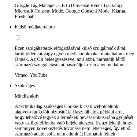
Google Tag Manager, UET (Universal Event Tracking)
Microsoft Consent Mode, Google Consent Mode, Klarna,
Freshchat
Külső médiatartalom
Ezen szolgáltatások elfogadásával külső szolgáltatók által
tárolt videókat vagy egyéb médiatartalmakat mutathatunk meg
Önnek. Az Ön beleegyezésével az alábbi, harmadik féltől
származó szolgáltatásokat használjuk ezen a weboldalon:
Vimeo, YouTube
Szükséges
Mindig aktív
A technikailag szükséges Cookie-k csak weboldalunk
alapvető funkcióit biztosítják. Használhatók például arra,
hogy lehetővé tegyék a termékek bevásárlókosarába gyűjtését
vagy az ügyfélfiókba való bejelentkezést. Ez azt jelenti, hogy
semmilyen következtetés levonása nem lehetséges, így ebből
származó adatot soha nem adunk át harmadik félnek.