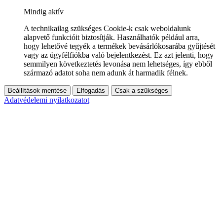
Mindig aktív
A technikailag szükséges Cookie-k csak weboldalunk
alapvető funkcióit biztosítják. Használhatók például arra,
hogy lehetővé tegyék a termékek bevásárlókosarába gyűjtését
vagy az ügyfélfiókba való bejelentkezést. Ez azt jelenti, hogy
semmilyen következtetés levonása nem lehetséges, így ebből
származó adatot soha nem adunk át harmadik félnek.
Beállítások mentése
Elfogadás
Csak a szükséges
Adatvédelemi nyilatkozatot