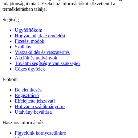
tulajdonságai miatt. Ezeket az információkat közvetlenül a
termékleírásban találja.
Segítség
Ügyfélfiókom
Hogyan adjak le rendelést
Fizetési módok
Szállítás
Visszaküldés és visszatérítés
Akciók és utalványok
További segítségre van szüksége?
Céges ügyfelek
Fiókom
Bejelentkezés
Regisztráció
Elfelejtette jelszavát?
Hol van a szállítmányom?
Utalvány beváltása
Hasznos információk
Figyelünk környezetünkre