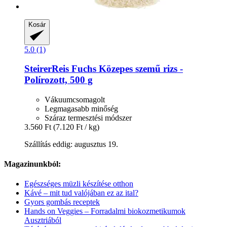
Kosár
5.0 (1)
SteirerReis Fuchs
Közepes szemű rizs -​
Polírozott, 500 g
Vákuumcsomagolt
Legmagasabb minőség
Száraz termesztési módszer
3.560 Ft
(7.120 Ft / kg)
Szállítás eddig: augusztus 19.
Magazinunkból:
Egészséges müzli készítése otthon
Kávé – mit tud valójában ez az ital?
Gyors gombás receptek
Hands on Veggies – Forradalmi biokozmetikumok
Ausztriából