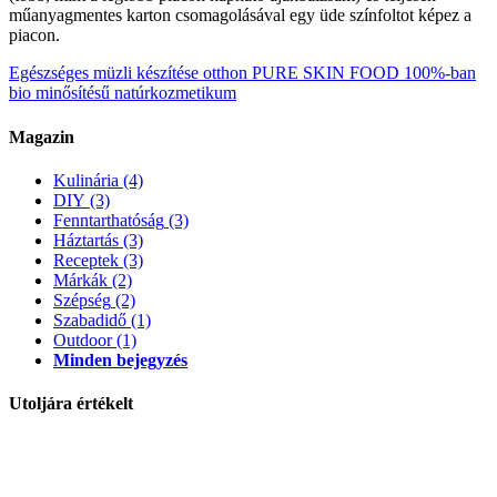
műanyagmentes karton csomagolásával egy üde színfoltot képez a
piacon.
Egészséges müzli készítése otthon
PURE SKIN FOOD 100%-ban
bio minősítésű natúrkozmetikum
Magazin
Kulinária
(4)
DIY
(3)
Fenntarthatóság
(3)
Háztartás
(3)
Receptek
(3)
Márkák
(2)
Szépség
(2)
Szabadidő
(1)
Outdoor
(1)
Minden bejegyzés
Utoljára értékelt