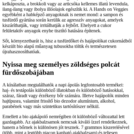
kelkáposzta, a brokkoli vagy az articsóka kellemes illatú levendula,
ilang-ilang vagy ibolya illóolajok egészítik ki. A Hands on Veggies
egyébként a habképző anyagoknak is nemet mond: a sampon és
tusfürdő gyártása során kerülik az agresszív anyagokat, amelyek
kiszáríthatják, vagy irritálhatják a fejbőrt. Ehelyett a cukor
felületaktív anyagok enyhe tisztító hatására építenek.
Sőt, környezetbarát is, hisz a tusfürdőket és hajápolókat cukornádból
készült bio alapú műanyag tubusokba töltik és természetesen
újrahasznosíthatóak.
Nyissa meg személyes zöldséges polcát
fürdőszobájában
A kínálatban megtalálhatók a napi ápolás legfontosabb termékei:
haj- és testápolás különböző illatokban és különböző hatásokkal,
száraz, fáradt vagy érzékeny bőr számára. Illetve hajápolók minden
hajtípusra, valamint frissítő bio dezodor alumínium, alkohol,
parabének vagy más szintetikus tartósítószer nélkül.
Emellett a bio ajakápoló nemrégiben öt különböző változattal lett
gazdagabb. Az ajakbalzsamok nemcsak kiváló ízzel rendelkeznek,
hanem a bőrnek is különösen jót tesznek. 7 grammos kiszerelésével
(több, mint a legtöbb piacon kapható ajakbalzsam) és teljesen