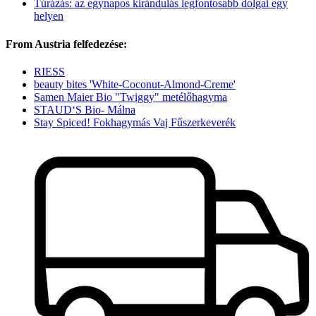
Túrázás: az egynapos kirándulás legfontosabb dolgai egy
helyen
From Austria felfedezése:
RIESS
beauty bites 'White-Coconut-Almond-Creme'
Samen Maier Bio "Twiggy" metélőhagyma
STAUD‘S Bio- Málna
Stay Spiced! Fokhagymás Vaj Fűszerkeverék