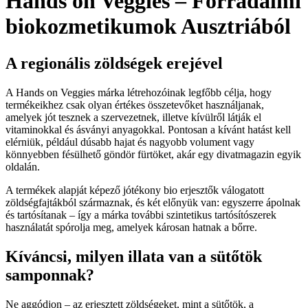
Hands on Veggies – Forradalmi
biokozmetikumok Ausztriából
A regionális zöldségek erejével
A Hands on Veggies márka létrehozóinak legfőbb célja, hogy
termékeikhez csak olyan értékes összetevőket használjanak,
amelyek jót tesznek a szervezetnek, illetve kívülről látják el
vitaminokkal és ásványi anyagokkal. Pontosan a kívánt hatást kell
elérniük, például dúsabb hajat és nagyobb volument vagy
könnyebben fésülhető göndör fürtöket, akár egy divatmagazin egyik
oldalán.
A termékek alapját képező jótékony bio erjesztők válogatott
zöldségfajtákból származnak, és két előnyük van: egyszerre ápolnak
és tartósítanak – így a márka további szintetikus tartósítószerek
használatát spórolja meg, amelyek károsan hatnak a bőrre.
Kíváncsi, milyen illata van a sütőtök
samponnak?
Ne aggódjon – az erjesztett zöldségeket, mint a sütőtök, a