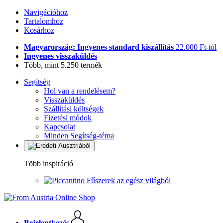
Navigációhoz
Tartalomhoz
Kosárhoz
Magyarország: Ingyenes standard kiszállítás
22.000 Ft-tól
Ingyenes visszaküldés
Több, mint 5.250 termék
Segítség
Hol van a rendelésem?
Visszaküldés
Szállítási költségek
Fizetési módok
Kapcsolat
Minden Segítség-téma
Több inspiráció
Fűszerek az egész világból
Bejelentkezés