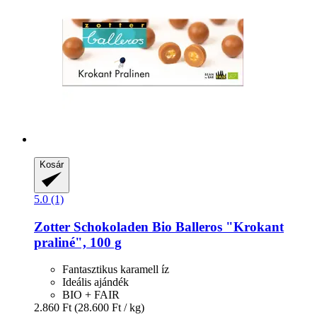
Kosár
5.0 (1)
Zotter Schokoladen
Bio Balleros "Krokant
praliné", 100 g
Fantasztikus karamell íz
Ideális ajándék
BIO + FAIR
2.860 Ft
(28.600 Ft / kg)