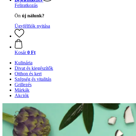
Feliratkozás
Ön
új nálunk?
Ügyfélfiók nyitása
Kosár
0 Ft
Kulinária
Divat és kiegészítők
Otthon és kert
Szépség és vitalitás
Grillezés
Márkák
Akciók