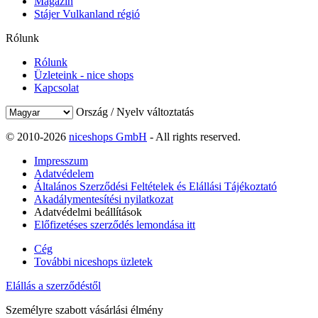
Magazin
Stájer Vulkanland régió
Rólunk
Rólunk
Üzleteink - nice shops
Kapcsolat
Ország / Nyelv változtatás
© 2010-2026
niceshops GmbH
- All rights reserved.
Impresszum
Adatvédelem
Általános Szerződési Feltételek és Elállási Tájékoztató
Akadálymentesítési nyilatkozat
Adatvédelmi beállítások
Előfizetéses szerződés lemondása itt
Cég
További niceshops üzletek
Elállás a szerződéstől
Személyre szabott vásárlási élmény