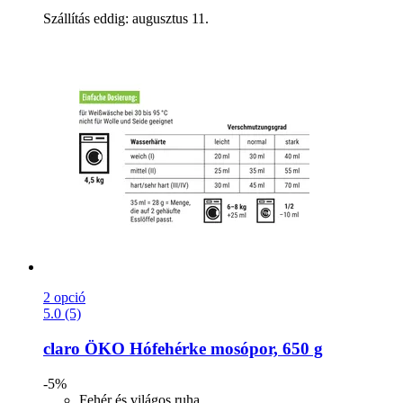
Szállítás eddig: augusztus 11.
2 opció
5.0 (5)
claro
ÖKO Hófehérke mosópor, 650 g
-5%
Fehér és világos ruha