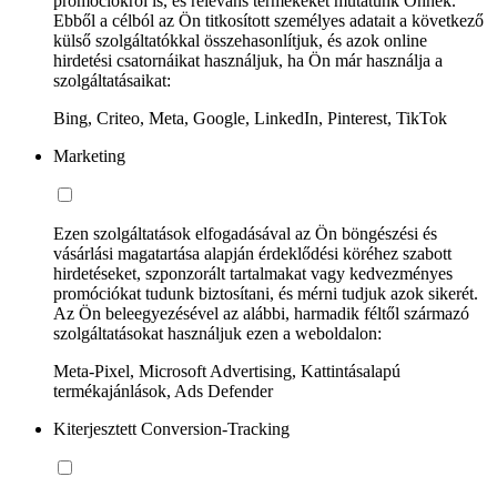
promóciókról is, és releváns termékeket mutatunk Önnek.
Ebből a célból az Ön titkosított személyes adatait a következő
külső szolgáltatókkal összehasonlítjuk, és azok online
hirdetési csatornáikat használjuk, ha Ön már használja a
szolgáltatásaikat:
Bing, Criteo, Meta, Google, LinkedIn, Pinterest, TikTok
Marketing
Ezen szolgáltatások elfogadásával az Ön böngészési és
vásárlási magatartása alapján érdeklődési köréhez szabott
hirdetéseket, szponzorált tartalmakat vagy kedvezményes
promóciókat tudunk biztosítani, és mérni tudjuk azok sikerét.
Az Ön beleegyezésével az alábbi, harmadik féltől származó
szolgáltatásokat használjuk ezen a weboldalon:
Meta-Pixel, Microsoft Advertising, Kattintásalapú
termékajánlások, Ads Defender
Kiterjesztett Conversion-Tracking