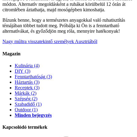
módon. Alternatív megoldásként a ruhákat körülbelül 12 órán át
citromlében áztathatja, majd mosógépben kimoshatja.
Bízunk benne, hogy a természetes anyagokkal való ruhatisztítás
témájában többet tudott meg. Próbálja ki Ön is a fenntartható
alternatívákat, és győződjön meg róla, mennyire hatékonyak!
Nagy múltra visszatekintő személyek Ausztriából
Magazin
Kulinária
(4)
DIY
(3)
Fenntarthatóság
(3)
Háztartás
(3)
Receptek
(3)
Márkák
(2)
Szépség
(2)
Szabadidő
(1)
Outdoor
(1)
Minden bejegyzés
Kapcsolódó termékek