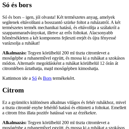
Só és bors
Só és bors – igen, jól olvasta! Két természetes anyag, amelyek
segítenek eltávolítani a bosszantó szürke foltot a ruházatról. A két
természetes termék mechanikai hatású, és eltávolítja a szálakról a
szappanmaradványokat, illetve az erős foltokat. Alacsonyabb
hőmérsékleten a két komponens fejleszti erejét és újra fényessé
varázsolja a ruhákat!
Alkalmazás:
Tegyen körülbelül 200 ml tiszta citromlevet a
mosógépbe a ruhaneművel együtt, és mossa ki a ruhákat a szokásos
módon. Alternatív megoldásként a ruhákat körülbelül 12 órán át
citromlében áztathatja, majd mosógépben kimoshatja.
Kattintson ide a
Só
és
Bors
termékekért.
Citrom
Ez a gyümölcs különösen alkalmas világos és fehér ruhákhoz, mivel
a tiszta citromlé enyhe fehérítő hatású és eltünteti a foltokat. Emellett
a citrom friss illata pozitív hatással van az érzékekre.
Alkalmazás:
Tegyen körülbelül 200 ml tiszta citromlevet a
mosógépbe a ruhaneművel együtt, és mossa ki a ruhákat a szokásos