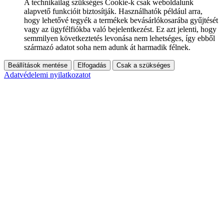
A technikailag szükséges Cookie-k csak weboldalunk
alapvető funkcióit biztosítják. Használhatók például arra,
hogy lehetővé tegyék a termékek bevásárlókosarába gyűjtését
vagy az ügyfélfiókba való bejelentkezést. Ez azt jelenti, hogy
semmilyen következtetés levonása nem lehetséges, így ebből
származó adatot soha nem adunk át harmadik félnek.
Beállítások mentése
Elfogadás
Csak a szükséges
Adatvédelemi nyilatkozatot