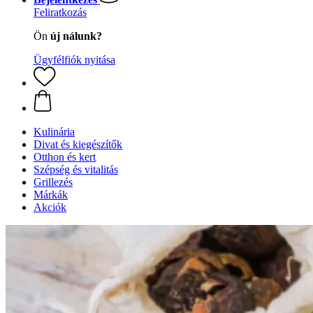
Feliratkozás
Ön
új nálunk?
Ügyfélfiók nyitása
Kulinária
Divat és kiegészítők
Otthon és kert
Szépség és vitalitás
Grillezés
Márkák
Akciók