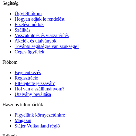
Segítség
Ügyfélfiókom
Hogyan adjak le rendelést
Fizetési módok
Szállítás
Visszaküldés és visszatérítés
Akciók és utalványok
További segítségre van szüksége?
Céges ügyfelek
Fiókom
Bejelentkezés
Regisztráció
Elfelejtette jelszavát?
Hol van a szállítmányom?
Utalvány beváltása
Hasznos információk
Figyelünk környezetünkre
Magazin
Stájer Vulkanland régió