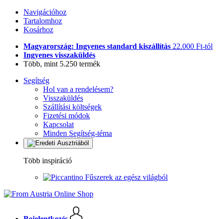
Navigációhoz
Tartalomhoz
Kosárhoz
Magyarország: Ingyenes standard kiszállítás
22.000 Ft-tól
Ingyenes visszaküldés
Több, mint 5.250 termék
Segítség
Hol van a rendelésem?
Visszaküldés
Szállítási költségek
Fizetési módok
Kapcsolat
Minden Segítség-téma
Több inspiráció
Fűszerek az egész világból
Bejelentkezés