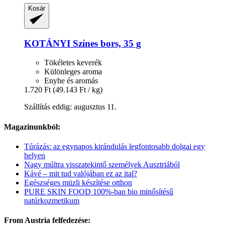
Kosár
KOTÁNYI
Színes bors, 35 g
Tökéletes keverék
Különleges aroma
Enyhe és aromás
1.720 Ft
(49.143 Ft / kg)
Szállítás eddig: augusztus 11.
Magazinunkból:
Túrázás: az egynapos kirándulás legfontosabb dolgai egy
helyen
Nagy múltra visszatekintő személyek Ausztriából
Kávé – mit tud valójában ez az ital?
Egészséges müzli készítése otthon
PURE SKIN FOOD 100%-ban bio minősítésű
natúrkozmetikum
From Austria felfedezése: