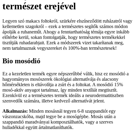
természet erejével
Legyen szó makacs foltokról, szürkére elszíneződött ruházatról vagy
kellemetlen szagokról – ezek a természetes segítők számos módon
ápolják a ruhaneműt. Ahogy a fenntarthatóság témája egyre inkább
előtérbe kerül, sokan fontolgatják, hogy természetes termékekkel
tisztítják ruhadarabjait. Ezek a módszerek vizet takarítanak meg,
nem tartalmaznak vegyszereket és 100%-ban természetesek!
Bio mosódió
Ez a kezeletlen termék egyre népszerűbbé válik, hisz ez mosódió a
hagyományos mosószerek ökológiai alternatívája és alacsony
hőmérsékleten is eltávolítja a zsírt és a foltokat. A mosódió 15%
mosó-aktív anyagot tartalmaz, így minden textíliát megtisztít.
Ezenkívül ez a természetes termék ideális a neurodermatitiszben
szenvedők számára, illetve kedvező alternatívát jelent.
Alkalmazás:
Minden mosásnál tegyen 6-8 szappandiót egy
vászonzacskóba, majd tegye be a mosógépbe. Mosás után a
szappandió maradványai komposztálhatók, vagy a szerves
hulladékkal együtt ártalmatlaníthatók.