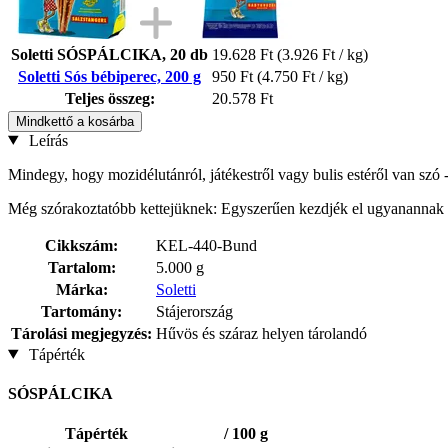
Soletti SÓSPÁLCIKA, 20 db
19.628 Ft
(3.926 Ft / kg)
Soletti Sós bébiperec, 200 g
950 Ft
(4.750 Ft / kg)
Teljes összeg:
20.578 Ft
Mindkettő a kosárba
Leírás
Mindegy, hogy mozidélutánról, játékestről vagy bulis estéről van szó 
Még szórakoztatóbb kettejüknek: Egyszerűen kezdjék el ugyanannak a So
Cikkszám:
KEL-440-Bund
Tartalom:
5.000 g
Márka:
Soletti
Tartomány:
Stájerország
Tárolási megjegyzés:
Hűvös és száraz helyen tárolandó
Tápérték
SÓSPÁLCIKA
Tápérték
/ 100 g