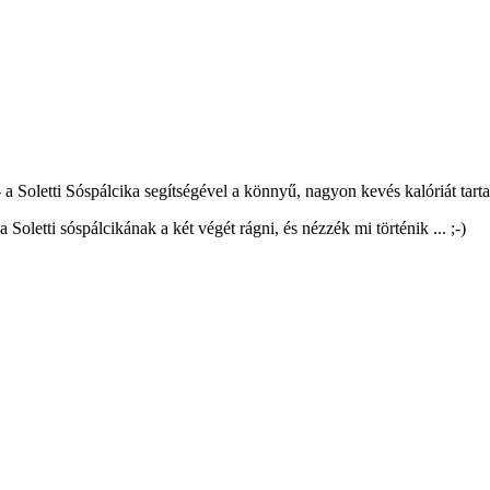
- a Soletti Sóspálcika segítségével a könnyű, nagyon kevés kalóriát ta
letti sóspálcikának a két végét rágni, és nézzék mi történik ... ;-)