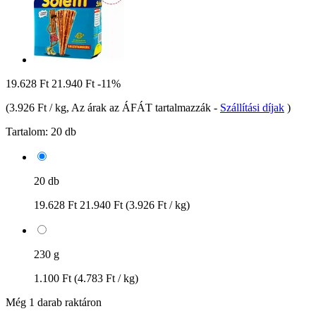
19.628 Ft
21.940 Ft
-11%
(
3.926 Ft / kg
, Az árak az ÁFÁT tartalmazzák
-
Szállítási díjak
)
Tartalom:
20 db
20 db
19.628 Ft
21.940 Ft
(3.926 Ft / kg)
230 g
1.100 Ft
(4.783 Ft / kg)
Még 1 darab raktáron