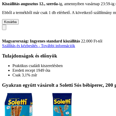
Kiszállítás augusztus 12., szerda
-ig, amennyiben
vasárnap 23:59-ig
Ebből a termékből már csak 1 db elérhető. A következő szállítmány má
Kosárba
Magyarország: Ingyenes standard kiszállítás
22.000 Ft-tól
Szállítás és kézbesítés - További információk
Tulajdonságok és előnyök
Praktikus családi kiszerelésben
Eredeti recept 1949 óta
Csak 3,1% zsír
Gyakran együtt vásárolt a Soletti Sós bébiperec, 200 