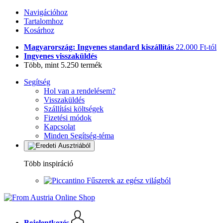
Navigációhoz
Tartalomhoz
Kosárhoz
Magyarország: Ingyenes standard kiszállítás
22.000 Ft-tól
Ingyenes visszaküldés
Több, mint 5.250 termék
Segítség
Hol van a rendelésem?
Visszaküldés
Szállítási költségek
Fizetési módok
Kapcsolat
Minden Segítség-téma
Több inspiráció
Fűszerek az egész világból
Bejelentkezés