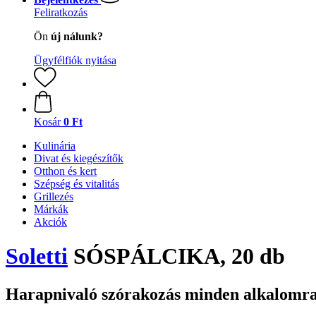
Feliratkozás
Ön
új nálunk?
Ügyfélfiók nyitása
Kosár
0 Ft
Kulinária
Divat és kiegészítők
Otthon és kert
Szépség és vitalitás
Grillezés
Márkák
Akciók
Soletti
SÓSPÁLCIKA, 20 db
Harapnivaló szórakozás minden alkalomr