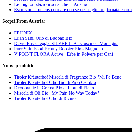
Le migliori stazioni sciistiche in Austria
Escursionismo: cosa portare con sé per le gite in giornata e com
Scopri From Austria:
FRUNIX
Eliah Sahil Olio di Baobab Bio
David Fussenegger SILVRETTA - Cuscino - Montagna
Pure Skin Food Beauty Booster Bio - Magnolia
V-POINT FLORA Active - Erbe in Polvere per Cani
Nuovi prodotti:
Tiroler Kräuterhof Miscela di Fragranze Bio "Mi Fa Bene"
Tiroler Kräuterhof Olio Bio di Pino Cembro
Deodorante in Crema Bio al Fiore di Fieno
Miscela di Oli Bio "My Pain No Way Today"
Tiroler Kräuterhof Olio di Ricino