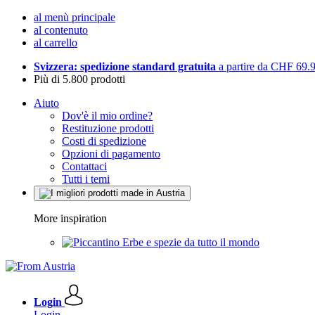
al menù principale
al contenuto
al carrello
Svizzera: spedizione standard gratuita
a partire da CHF 69.
Più di 5.800 prodotti
Aiuto
Dov'è il mio ordine?
Restituzione prodotti
Costi di spedizione
Opzioni di pagamento
Contattaci
Tutti i temi
More inspiration
Erbe e spezie da tutto il mondo
Login
Login