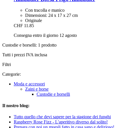
Con tracolla e manico
Dimensioni: 24 x 17 x 27 cm
Originale
CHF 11.85
Consegna entro il giorno 12 agosto
Custodie e borselli: 1 prodotto
Tutti i prezzi IVA inclusa
Filtri
Categorie:
Moda e accessori
Zaini e borse
Custodie e borselli
Il nostro blog:
Tutto quello che devi sapere per la stagione dei funghi
Raspberry Rose Fizz - L'aperitivo diverso dal solito!
Prepara con noi un muesli fatto in casa sano e delizioso!