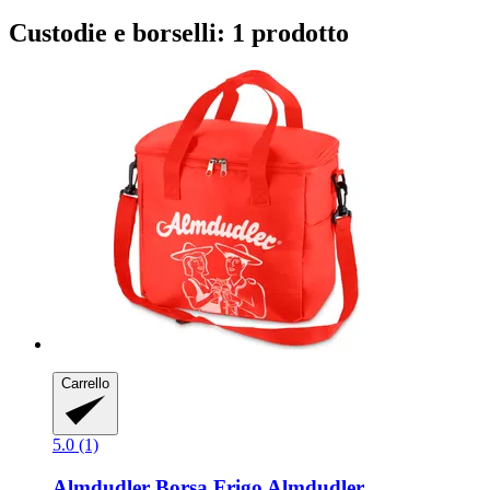
Custodie e borselli: 1 prodotto
Carrello
5.0 (1)
Almdudler
Borsa Frigo Almdudler