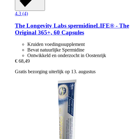
4.3 (4)
The Longevity Labs
spermidineLIFE® -​ The
Original 365+, 60 Capsules
Kruiden voedingssupplement
Bevat natuurlijke Spermidine
Ontwikkeld en onderzocht in Oostenrijk
€ 68,49
Gratis bezorging uiterlijk op 13. augustus