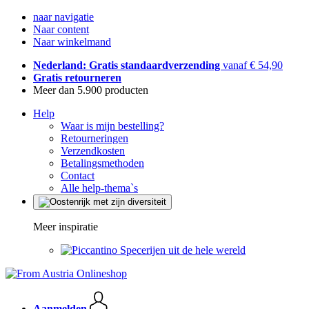
naar navigatie
Naar content
Naar winkelmand
Nederland: Gratis standaardverzending
vanaf € 54,90
Gratis retourneren
Meer dan 5.900 producten
Help
Waar is mijn bestelling?
Retourneringen
Verzendkosten
Betalingsmethoden
Contact
Alle help-thema`s
Meer inspiratie
Specerijen uit de hele wereld
Aanmelden