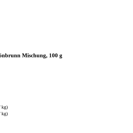
önbrunn Mischung, 100 g
/ kg)
/ kg)