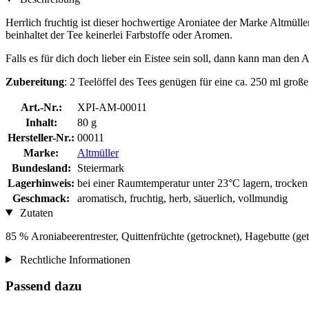
Herrlich fruchtig ist dieser hochwertige Aroniatee der Marke Altmül
beinhaltet der Tee keinerlei Farbstoffe oder Aromen.
Falls es für dich doch lieber ein Eistee sein soll, dann kann man den
Zubereitung
: 2 Teelöffel des Tees genügen für eine ca. 250 ml gro
Art.-Nr.:
XPI-AM-00011
Inhalt:
80 g
Hersteller-Nr.:
00011
Marke:
Altmüller
Bundesland:
Steiermark
Lagerhinweis:
bei einer Raumtemperatur unter 23°C lagern, trocke
Geschmack:
aromatisch, fruchtig, herb, säuerlich, vollmundig
Zutaten
85 % Aroniabeerentrester, Quittenfrüchte (getrocknet), Hagebutte (get
Rechtliche Informationen
Passend dazu