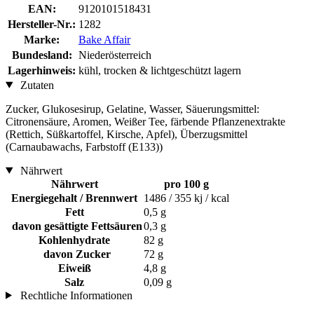
EAN:
9120101518431
Hersteller-Nr.:
1282
Marke:
Bake Affair
Bundesland:
Niederösterreich
Lagerhinweis:
kühl, trocken & lichtgeschützt lagern
Zutaten
Zucker, Glukosesirup, Gelatine, Wasser, Säuerungsmittel:
Citronensäure, Aromen, Weißer Tee, färbende Pflanzenextrakte
(Rettich, Süßkartoffel, Kirsche, Apfel), Überzugsmittel
(Carnaubawachs, Farbstoff (E133))
Nährwert
Nährwert
pro 100 g
Energiegehalt / Brennwert
1486 / 355 kj / kcal
Fett
0,5 g
davon gesättigte Fettsäuren
0,3 g
Kohlenhydrate
82 g
davon Zucker
72 g
Eiweiß
4,8 g
Salz
0,09 g
Rechtliche Informationen