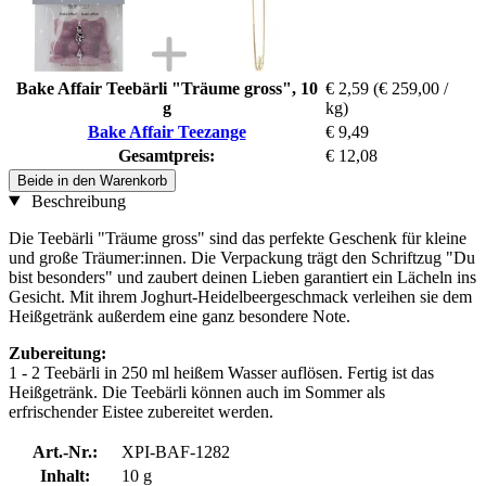
Bake Affair Teebärli "Träume gross", 10
€ 2,59
(€ 259,00 /
g
kg)
Bake Affair Teezange
€ 9,49
Gesamtpreis:
€ 12,08
Beide in den Warenkorb
Beschreibung
Die Teebärli "Träume gross" sind das perfekte Geschenk für kleine
und große Träumer:innen. Die Verpackung trägt den Schriftzug "Du
bist besonders" und zaubert deinen Lieben garantiert ein Lächeln ins
Gesicht. Mit ihrem Joghurt-Heidelbeergeschmack verleihen sie dem
Heißgetränk außerdem eine ganz besondere Note.
Zubereitung:
1 - 2 Teebärli in 250 ml heißem Wasser auflösen. Fertig ist das
Heißgetränk. Die Teebärli können auch im Sommer als
erfrischender Eistee zubereitet werden.
Art.-Nr.:
XPI-BAF-1282
Inhalt:
10 g