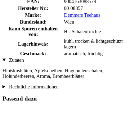
EAN:
9004163088579
Hersteller-Nr.:
00-08857
Marke:
Demmers Teehaus
Bundesland:
Wien
Kann Spuren enthalten
H - Schalenfrüchte
von:
kühl, trocken & lichtgeschützt
Lagerhinweis:
lagern
Geschmack:
aromatisch, fruchtig
Zutaten
Hibiskusblüten, Apfelscheiben, Hagebuttenschalen,
Holunderbeeren, Aroma, Brombeerblätter
Rechtliche Informationen
Passend dazu