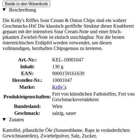
Beide in den Warenkorb
Beschreibung
Die Kelly's Riffles Sour Cream & Onion Chips sind ein wahrer
Geschmacks-Hit! Die klassisch geriffelte Struktur dieser Knabberei
gepaart mit der intensiven Sour Cream-Note und einer frisch-
pikanten Zwiebel-Note ist einfach unschlagbar. Nur die besten
österreichischen Erdäpfel werden verwendet, um diesen
vollmundigen, herzhaften Chipsgenuss zu kreieren.
Art.-Nr.:
KEL-10001047
Inhalt:
130 g
EAN:
9000159161639
Hersteller-Nr.:
10001047
Marke:
Kelly´s
Frei von künstlichen Farbstoffen, Frei von
Produkteigenschaften:
Geschmacksverstärkern
Bundesland:
Wien
Geschmack:
salzig, sauer
Zutaten
Kartoffel, pflanzliche Öle (Sonnenblume, Raps in veränderlichen
Gewichtsanteilen), Zwiebelpulver, Salz, Zucker,