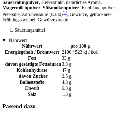
Sauerrahmpulver
, Hefeextrakt, natürliches Aroma,
Magermilchpulver
,
Süßmolkenpulver
, Knoblauchpulver,
[1]
Petersilie, Zitronensäure (E330)
, Gewürze, getrocknete
Frühlingszwiebel, Gewürzextrakte
Säuerungsmittel
Nährwert
Nährwert
pro 100 g
Energiegehalt / Brennwert
2190 / 523 kj / kcal
Fett
33 g
davon gesättigte Fettsäuren
3,3 g
Kohlenhydrate
47 g
davon Zucker
2,5 g
Ballaststoffe
4,8 g
Eiweiß
6,3 g
Salz
1,3 g
Passend dazu