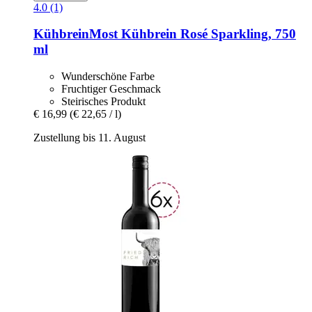
4.0 (1)
KühbreinMost
Kühbrein Rosé Sparkling, 750
ml
Wunderschöne Farbe
Fruchtiger Geschmack
Steirisches Produkt
€ 16,99
(€ 22,65 / l)
Zustellung bis 11. August