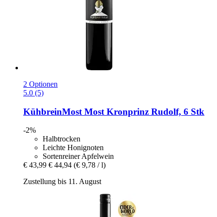
2 Optionen
5.0 (5)
KühbreinMost
Most Kronprinz Rudolf, 6 Stk
-2%
Halbtrocken
Leichte Honignoten
Sortenreiner Apfelwein
€ 43,99
€ 44,94
(€ 9,78 / l)
Zustellung bis 11. August