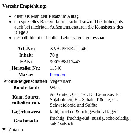
Verzehr-Empfehlung:
dient als Mahlzeit-Ersatz im Alltag
ein spezielles Backverfahren sichert sowohl bei hohen, als
auch bei niedrigen Außentemperaturen die Konsistenz des
Riegels
deshalb bleibt er in allen Lebenslagen gut essbar
Art.-Nr.:
XVA-PEER-11546
Inhalt:
70 g
EAN:
9007088115443
Hersteller-Nr.:
11546
Marke:
Peeroton
Produkteigenschaften:
Vegetarisch
Bundesland:
Wien
A - Gluten, C - Eier, E - Erdnüsse, F -
Kann Spuren
Sojabohnen, H - Schalenfrüchte, O -
enthalten von:
Schwefeloxid und Sulfite
Lagerhinweis:
kühl, trocken & lichtgeschützt lagern
fruchtig, fruchtig-süß, nussig, schokoladig,
Geschmack:
süß / süßlich
Zutaten