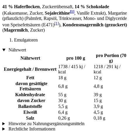
41 % Haferflocken
, Zuckerrübensaft,
14 % Schokolade
[1]
(Kakaomasse, Zucker,
Sojalecithine
, Vanille Extrakt), Margarine
(pflanzlich) (Palmfett, Rapsöl, Trinkwasser, Mono- und Diglyceride
[1]
von Speisefettsäuren (E471)
),
Kondensmagermilch (gezuckert)
(
Magermilch
, Zucker)
Emulgatoren
Nährwert
pro Portion (70
Nährwert
pro 100 g
g)
1738 / 415 kj /
1218 / 291 kj /
Energiegehalt / Brennwert
kcal
kcal
Fett
18 g
12 g
davon gesättigte
6,8 g
4,8 g
Fettsäuren
Kohlenhydrate
55 g
39 g
davon Zucker
30 g
15 g
Ballaststoffe
5,5 g
3,9 g
Eiweiß
6,4 g
4,5 g
Salz
0,26 g
0,18 g
Hinweise zu Nahrungsergänzungsmitteln
Rechtliche Informationen