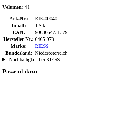
Volumen:
4 l
Art.-Nr.:
RIE-00040
Inhalt:
1 Stk
EAN:
9003064731379
Hersteller-Nr.:
0465-073
Marke:
RIESS
Bundesland:
Niederösterreich
Nachhaltigkeit bei RIESS
Passend dazu