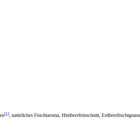
[1]
len
, natürliches Fruchtaroma, Himbeerfeinschnitt, Erdbeerfruchtgranu