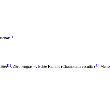
[1]
nschale
[1]
[1]
[1]
ätter
, Zitronengras
, Echte Kamille (Chamomilla recutita)
, Melis