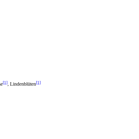
[1]
[1]
se
, Lindenblüten