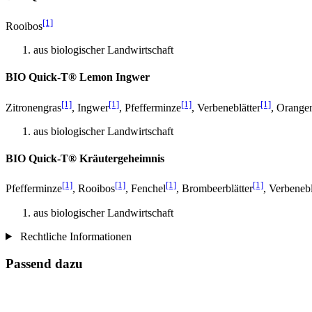
[1]
Rooibos
aus biologischer Landwirtschaft
BIO Quick-T® Lemon Ingwer
[1]
[1]
[1]
[1]
Zitronengras
, Ingwer
, Pfefferminze
, Verbeneblätter
, Orange
aus biologischer Landwirtschaft
BIO Quick-T® Kräutergeheimnis
[1]
[1]
[1]
[1]
Pfefferminze
, Rooibos
, Fenchel
, Brombeerblätter
, Verbenebl
aus biologischer Landwirtschaft
Rechtliche Informationen
Passend dazu