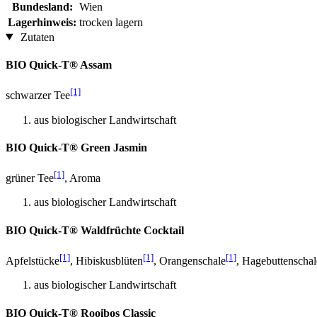
Bundesland:
Wien
Lagerhinweis:
trocken lagern
Zutaten
BIO Quick-T® Assam
[1]
schwarzer Tee
aus biologischer Landwirtschaft
BIO Quick-T® Green Jasmin
[1]
grüner Tee
, Aroma
aus biologischer Landwirtschaft
BIO Quick-T® Waldfrüchte Cocktail
[1]
[1]
[1]
Apfelstücke
, Hibiskusblüten
, Orangenschale
, Hagebuttenscha
aus biologischer Landwirtschaft
BIO Quick-T® Rooibos Classic