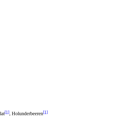
[1]
[1]
lat
, Holunderbeeren