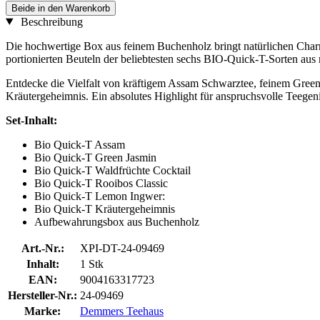
Beide in den Warenkorb
Beschreibung
Die hochwertige Box aus feinem Buchenholz bringt natürlichen Charme
portionierten Beuteln der beliebtesten sechs BIO-Quick-T-Sorten aus r
Entdecke die Vielfalt von kräftigem Assam Schwarztee, feinem Gree
Kräutergeheimnis. Ein absolutes Highlight für anspruchsvolle Teegen
Set-Inhalt:
Bio Quick-T Assam
Bio Quick-T Green Jasmin
Bio Quick-T Waldfrüchte Cocktail
Bio Quick-T Rooibos Classic
Bio Quick-T Lemon Ingwer:
Bio Quick-T Kräutergeheimnis
Aufbewahrungsbox aus Buchenholz
Art.-Nr.:
XPI-DT-24-09469
Inhalt:
1 Stk
EAN:
9004163317723
Hersteller-Nr.:
24-09469
Marke:
Demmers Teehaus