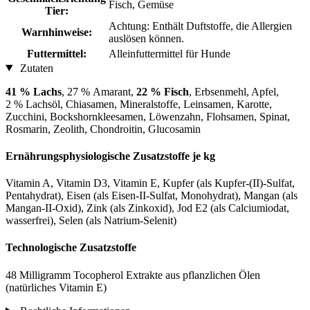
Fisch, Gemüse
Tier:
Achtung: Enthält Duftstoffe, die Allergien
Warnhinweise:
auslösen können.
Futtermittel:
Alleinfuttermittel für Hunde
Zutaten
41 % Lachs
, 27 % Amarant,
22 % Fisch
, Erbsenmehl, Apfel,
2 % Lachsöl, Chiasamen, Mineralstoffe, Leinsamen, Karotte,
Zucchini, Bockshornkleesamen, Löwenzahn, Flohsamen, Spinat,
Rosmarin, Zeolith, Chondroitin, Glucosamin
Ernährungsphysiologische Zusatzstoffe je kg
Vitamin A, Vitamin D3, Vitamin E, Kupfer (als Kupfer-(II)-Sulfat,
Pentahydrat), Eisen (als Eisen-II-Sulfat, Monohydrat), Mangan (als
Mangan-II-Oxid), Zink (als Zinkoxid), Jod E2 (als Calciumiodat,
wasserfrei), Selen (als Natrium-Selenit)
Technologische Zusatzstoffe
48 Milligramm Tocopherol Extrakte aus pflanzlichen Ölen
(natürliches Vitamin E)