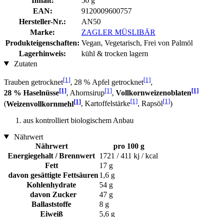
Inhalt:
50 g
EAN:
9120009600757
Hersteller-Nr.:
AN50
Marke:
ZAGLER MÜSLIBÄR
Produkteigenschaften:
Vegan, Vegetarisch, Frei von Palmöl
Lagerhinweis:
kühl & trocken lagern
Zutaten
[1]
[1]
Trauben getrocknet
, 28 % Apfel getrocknet
,
[1]
[1]
[1]
28 % Haselnüsse
, Ahornsirup
,
Vollkornweizenoblaten
[1]
[1]
[1]
(
Weizenvollkornmehl
, Kartoffelstärke
, Rapsöl
)
aus kontrolliert biologischem Anbau
Nährwert
Nährwert
pro 100 g
Energiegehalt / Brennwert
1721 / 411 kj / kcal
Fett
17 g
davon gesättigte Fettsäuren
1,6 g
Kohlenhydrate
54 g
davon Zucker
47 g
Ballaststoffe
8 g
Eiweiß
5,6 g