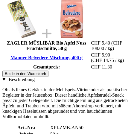
ZAGLER MÜSLIBÄR Bio Apfel Nuss
CHF 5.40
(CHF
Fruchtschnitte, 50 g
108.00 / kg)
CHF 5.90
Manner Belvedere Mischung, 400 g
(CHF 14.75 / kg)
Gesamtpreis:
CHF 11.30
Beide in den Warenkorb
Beschreibung
Ob als feines Gebäck in der Mehlspeis-Vitrine oder als praktischer
Begleiter in der Jausenbox: Dieser handliche Apfelstrudel-Snack
passt zu jeder Gelegenheit. Die fruchtige Füllung aus getrockneten
Äpfeln und Trauben wird mit süßem Ahornsirup verfeinert, mit
knackigen Haselnüssen abgerundet und von hauchdünnen
Vollkornoblaten umhüllt.
Art.-Nr.:
XPI-ZMB-AN50