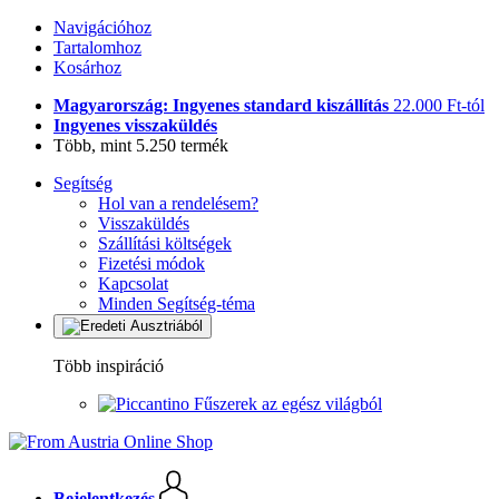
Navigációhoz
Tartalomhoz
Kosárhoz
Magyarország: Ingyenes standard kiszállítás
22.000 Ft-tól
Ingyenes visszaküldés
Több, mint 5.250 termék
Segítség
Hol van a rendelésem?
Visszaküldés
Szállítási költségek
Fizetési módok
Kapcsolat
Minden Segítség-téma
Több inspiráció
Fűszerek az egész világból
Bejelentkezés