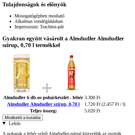
Tulajdonságok és előnyök
Mosogatógépben mosható
Alkalmas vendéglátásban
Impresszum: Trachten-pár
Gyakran együtt vásárolt a Almdudler Almdudler
szirup, 0,70 l termékkel
Almdudler 6 db-os pohárkészlet - fehér
3.300 Ft
Almdudler Almdudler szirup, 0,70 l
1.720 Ft
(2.457 Ft / l)
Teljes összeg:
5.020 Ft
Mindkettő a kosárba
Leírás
A poharak a fehér színű Almdudler-párral közvetítik az osztrák