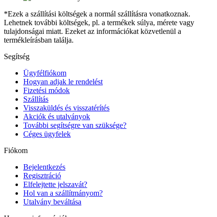
*Ezek a szállítási költségek a normál szállításra vonatkoznak.
Lehetnek további költségek, pl. a termékek súlya, mérete vagy
tulajdonságai miatt. Ezeket az információkat közvetlenül a
termékleírásban találja.
Segítség
Ügyfélfiókom
Hogyan adjak le rendelést
Fizetési módok
Szállítás
Visszaküldés és visszatérítés
Akciók és utalványok
További segítségre van szüksége?
Céges ügyfelek
Fiókom
Bejelentkezés
Regisztráció
Elfelejtette jelszavát?
Hol van a szállítmányom?
Utalvány beváltása