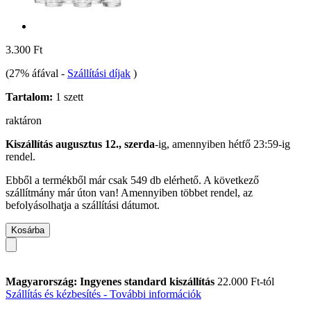
3.300 Ft
(27% áfával
-
Szállítási díjak
)
Tartalom:
1 szett
raktáron
Kiszállítás augusztus 12., szerda
-ig, amennyiben
hétfő 23:59-ig
rendel.
Ebből a termékből már csak 549 db elérhető. A következő
szállítmány már úton van! Amennyiben többet rendel, az
befolyásolhatja a szállítási dátumot.
Kosárba
Magyarország: Ingyenes standard kiszállítás
22.000 Ft-tól
Szállítás és kézbesítés - További információk