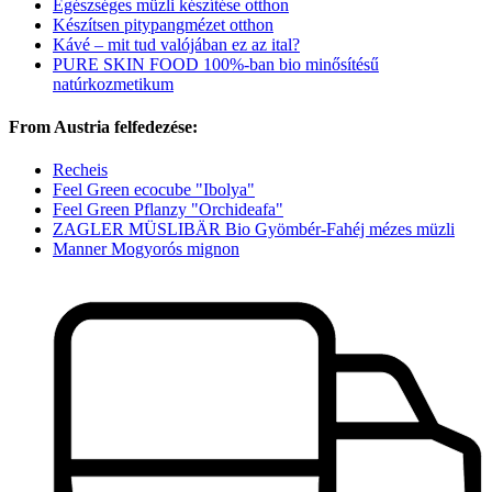
Egészséges müzli készítése otthon
Készítsen pitypangmézet otthon
Kávé – mit tud valójában ez az ital?
PURE SKIN FOOD 100%-ban bio minősítésű
natúrkozmetikum
From Austria felfedezése:
Recheis
Feel Green ecocube "Ibolya"
Feel Green Pflanzy "Orchideafa"
ZAGLER MÜSLIBÄR Bio Gyömbér-Fahéj mézes müzli
Manner Mogyorós mignon