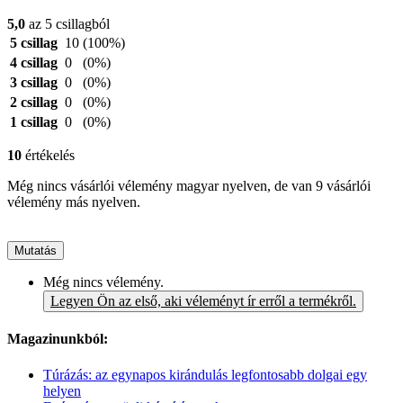
5,0
az 5 csillagból
5 csillag
10
(100%)
4 csillag
0
(0%)
3 csillag
0
(0%)
2 csillag
0
(0%)
1 csillag
0
(0%)
10
értékelés
Még nincs vásárlói vélemény magyar nyelven, de van 9 vásárlói
vélemény más nyelven.
Mutatás
Még nincs vélemény.
Legyen Ön az első, aki véleményt ír erről a termékről.
Magazinunkból:
Túrázás: az egynapos kirándulás legfontosabb dolgai egy
helyen