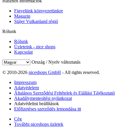
Hasznos információk
Figyelünk környezetünkre
Magazin
Stájer Vulkanland régió
Rólunk
Rólunk
Üzleteink - nice shops
Kapcsolat
Ország / Nyelv változtatás
© 2010-2026
niceshops GmbH
- All rights reserved.
Impresszum
Adatvédelem
Általános Szerződési Feltételek és Elállási Tájékoztató
Akadálymentesítési nyilatkozat
Adatvédelmi beállítások
Előfizetéses szerződés lemondása itt
Cég
További niceshops üzletek