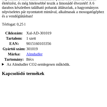
életérzést, és még hitelesebbé teszik a limonádé élvezetét! A 6
darabos készletben található poharak átlátszóak, a hagyományos
népviseletes pár nyomtatott mintával, alkalmasak a mosogatógéphez
és a vendéglátásban!
Térfogat: 0,25 l
Cikkszám:
Xal-AD-301019
Tartalom:
1 szett
EAN:
9015160103356
Gyártói szám:
301019
Márka:
Almdudler
Tartomány:
Bécs
Az Almdudler CO2-semlegesen működik.
Kapcsolódó termékek