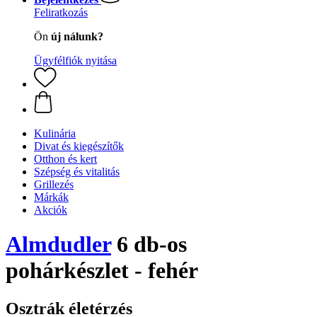
Feliratkozás
Ön
új nálunk?
Ügyfélfiók nyitása
Kulinária
Divat és kiegészítők
Otthon és kert
Szépség és vitalitás
Grillezés
Márkák
Akciók
Almdudler
6 db-os
pohárkészlet - fehér
Osztrák életérzés