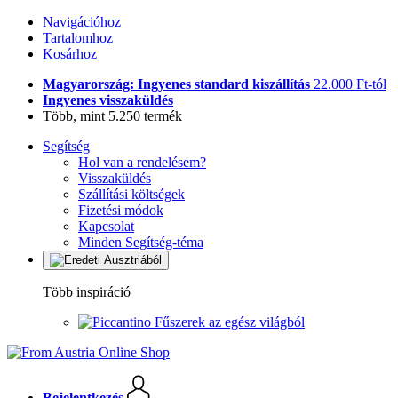
Navigációhoz
Tartalomhoz
Kosárhoz
Magyarország: Ingyenes standard kiszállítás
22.000 Ft-tól
Ingyenes visszaküldés
Több, mint 5.250 termék
Segítség
Hol van a rendelésem?
Visszaküldés
Szállítási költségek
Fizetési módok
Kapcsolat
Minden Segítség-téma
Több inspiráció
Fűszerek az egész világból
Bejelentkezés