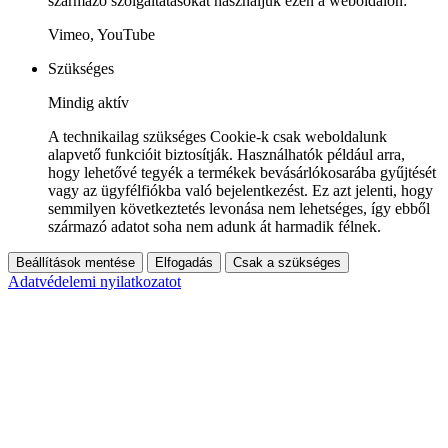
származó szolgáltatásokat használjuk ezen a weboldalon:
Vimeo, YouTube
Szükséges
Mindig aktív
A technikailag szükséges Cookie-k csak weboldalunk
alapvető funkcióit biztosítják. Használhatók például arra,
hogy lehetővé tegyék a termékek bevásárlókosarába gyűjtését
vagy az ügyfélfiókba való bejelentkezést. Ez azt jelenti, hogy
semmilyen következtetés levonása nem lehetséges, így ebből
származó adatot soha nem adunk át harmadik félnek.
Beállítások mentése
Elfogadás
Csak a szükséges
Adatvédelemi nyilatkozatot