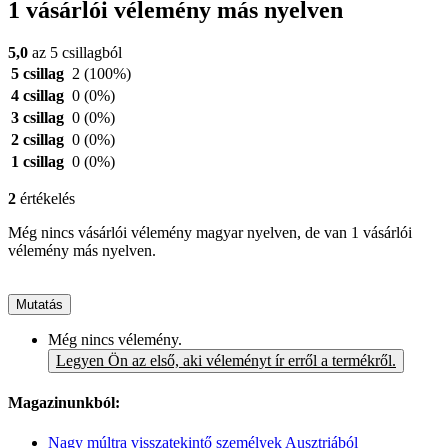
1 vásárlói vélemény más nyelven
5,0
az 5 csillagból
5 csillag
2
(100%)
4 csillag
0
(0%)
3 csillag
0
(0%)
2 csillag
0
(0%)
1 csillag
0
(0%)
2
értékelés
Még nincs vásárlói vélemény magyar nyelven, de van 1 vásárlói
vélemény más nyelven.
Mutatás
Még nincs vélemény.
Legyen Ön az első, aki véleményt ír erről a termékről.
Magazinunkból:
Nagy múltra visszatekintő személyek Ausztriából