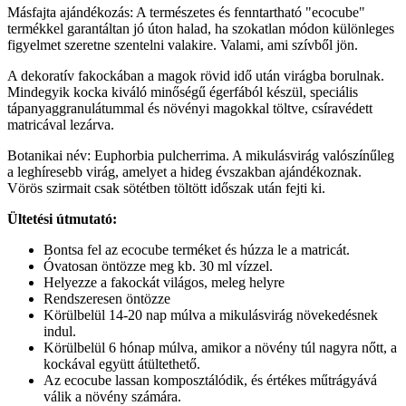
Másfajta ajándékozás: A természetes és fenntartható "ecocube"
termékkel garantáltan jó úton halad, ha szokatlan módon különleges
figyelmet szeretne szentelni valakire. Valami, ami szívből jön.
A dekoratív fakockában a magok rövid idő után virágba borulnak.
Mindegyik kocka kiváló minőségű égerfából készül, speciális
tápanyaggranulátummal és növényi magokkal töltve, csíravédett
matricával lezárva.
Botanikai név: Euphorbia pulcherrima. A mikulásvirág valószínűleg
a leghíresebb virág, amelyet a hideg évszakban ajándékoznak.
Vörös szirmait csak sötétben töltött időszak után fejti ki.
Ültetési útmutató:
Bontsa fel az ecocube terméket és húzza le a matricát.
Óvatosan öntözze meg kb. 30 ml vízzel.
Helyezze a fakockát világos, meleg helyre
Rendszeresen öntözze
Körülbelül 14-20 nap múlva a mikulásvirág növekedésnek
indul.
Körülbelül 6 hónap múlva, amikor a növény túl nagyra nőtt, a
kockával együtt átültethető.
Az ecocube lassan komposztálódik, és értékes műtrágyává
válik a növény számára.