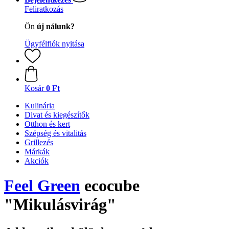
Feliratkozás
Ön
új nálunk?
Ügyfélfiók nyitása
Kosár
0 Ft
Kulinária
Divat és kiegészítők
Otthon és kert
Szépség és vitalitás
Grillezés
Márkák
Akciók
Feel Green
ecocube
"Mikulásvirág"