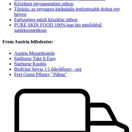
Készítsen pitypangmézet otthon
Túrázás: az egynapos kirándulás legfontosabb dolgai egy
helyen
Egészséges müzli készítése otthon
PURE SKIN FOOD 100%-ban bio minősítésű
natúrkozmetikum
From Austria felfedezése:
Austria Mozartkugeln
Siglhorse Take It Easy
Starhorse Knobis
BioKing Stevia 1:1 édesítőszer - por
Feel Green Pflanzy "Pálma"