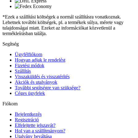
*Ezek a szállítási költségek a normál szállításra vonatkoznak.
Lehetnek további költségek, pl. a termékek súlya, mérete vagy
tulajdonságai miatt. Ezeket az információkat közvetlenül a
termékleírásban találja.
Segítség
Ügyfélfiókom
Hogyan adjak le rendelést
Fizetési módok
Szállítás
Visszaküldés és visszatérítés
Akciók és utalványok
További segítségre van szüksége?
Céges ügyfelek
Fiókom
Bejelentkezés
Regisztráció
Elfelejtette jelszavát?
Hol van a szállítmányom?
Utalvány beváltása