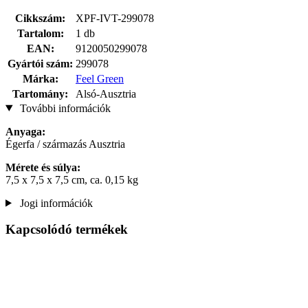
Cikkszám:
XPF-IVT-299078
Tartalom:
1 db
EAN:
9120050299078
Gyártói szám:
299078
Márka:
Feel Green
Tartomány:
Alsó-Ausztria
További információk
Anyaga:
Égerfa / származás Ausztria
Mérete és súlya:
7,5 x 7,5 x 7,5 cm, ca. 0,15 kg
Jogi információk
Kapcsolódó termékek