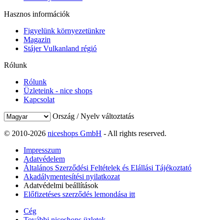
Hasznos információk
Figyelünk környezetünkre
Magazin
Stájer Vulkanland régió
Rólunk
Rólunk
Üzleteink - nice shops
Kapcsolat
Ország / Nyelv változtatás
© 2010-2026
niceshops GmbH
- All rights reserved.
Impresszum
Adatvédelem
Általános Szerződési Feltételek és Elállási Tájékoztató
Akadálymentesítési nyilatkozat
Adatvédelmi beállítások
Előfizetéses szerződés lemondása itt
Cég
További niceshops üzletek