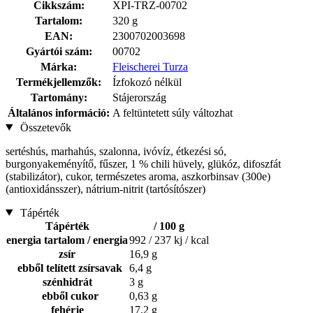
Cikkszám:
XPI-TRZ-00702
Tartalom:
320 g
EAN:
2300702003698
Gyártói szám:
00702
Márka:
Fleischerei Turza
Termékjellemzők:
Ízfokozó nélkül
Tartomány:
Stájerország
Általános információ:
A feltüntetett súly változhat
Összetevők
sertéshús, marhahús, szalonna, ivóvíz, étkezési só,
burgonyakeményítő, fűszer, 1 % chili hüvely, glükóz, difoszfát
(stabilizátor), cukor, természetes aroma, aszkorbinsav (300e)
(antioxidánsszer), nátrium-nitrit (tartósítószer)
Tápérték
Tápérték
/ 100 g
energia tartalom / energia
992 / 237 kj / kcal
zsír
16,9 g
ebből telített zsírsavak
6,4 g
szénhidrát
3 g
ebből cukor
0,63 g
fehérje
17,2 g