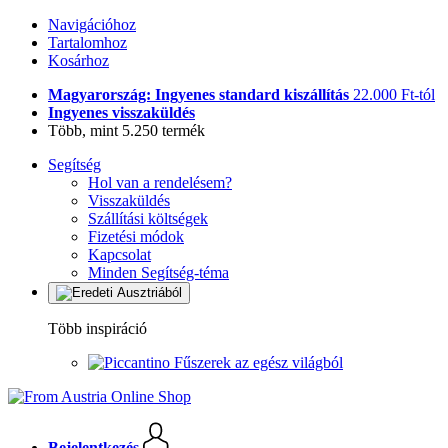
Navigációhoz
Tartalomhoz
Kosárhoz
Magyarország: Ingyenes standard kiszállítás
22.000 Ft-tól
Ingyenes visszaküldés
Több, mint 5.250 termék
Segítség
Hol van a rendelésem?
Visszaküldés
Szállítási költségek
Fizetési módok
Kapcsolat
Minden Segítség-téma
Több inspiráció
Fűszerek az egész világból
Bejelentkezés