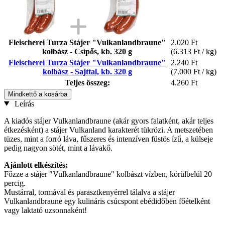
Fleischerei Turza Stájer "Vulkanlandbraune"
2.020 Ft
kolbász - Csípős, kb. 320 g
(6.313 Ft / kg)
Fleischerei Turza Stájer "Vulkanlandbraune"
2.240 Ft
kolbász - Sajttal, kb. 320 g
(7.000 Ft / kg)
Teljes összeg:
4.260 Ft
Mindkettő a kosárba
Leírás
A kiadós stájer Vulkanlandbraune (akár gyors falatként, akár teljes
étkezésként) a stájer Vulkanland karakterét tükrözi. A metszetében
tüzes, mint a forró láva, fűszeres és intenzíven füstös ízű, a külseje
pedig nagyon sötét, mint a lávakő.
Ajánlott elkészítés:
Főzze a stájer "Vulkanlandbraune" kolbászt vízben, körülbelül 20
percig.
Mustárral, tormával és parasztkenyérrel tálalva a stájer
Vulkanlandbraune egy kulináris csúcspont ebédidőben főételként
vagy laktató uzsonnaként!