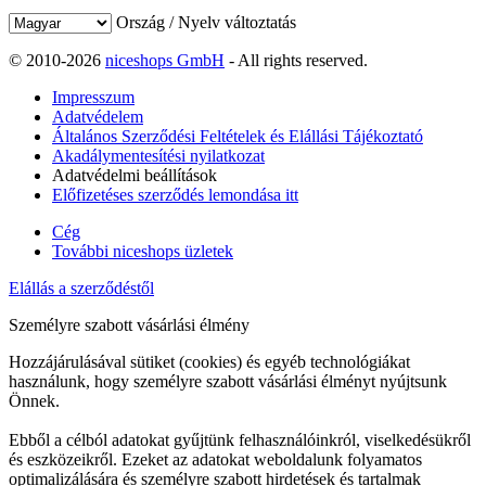
Ország / Nyelv változtatás
© 2010-2026
niceshops GmbH
- All rights reserved.
Impresszum
Adatvédelem
Általános Szerződési Feltételek és Elállási Tájékoztató
Akadálymentesítési nyilatkozat
Adatvédelmi beállítások
Előfizetéses szerződés lemondása itt
Cég
További niceshops üzletek
Elállás a szerződéstől
Személyre szabott vásárlási élmény
Hozzájárulásával sütiket (cookies) és egyéb technológiákat
használunk, hogy személyre szabott vásárlási élményt nyújtsunk
Önnek.
Ebből a célból adatokat gyűjtünk felhasználóinkról, viselkedésükről
és eszközeikről. Ezeket az adatokat weboldalunk folyamatos
optimalizálására és személyre szabott hirdetések és tartalmak