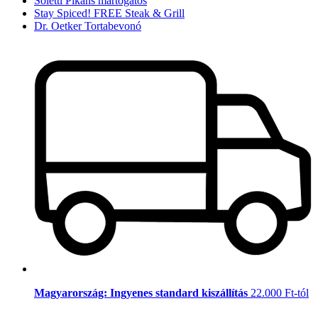
Soletti Pikáns mártogatós
Stay Spiced! FREE Steak & Grill
Dr. Oetker Tortabevonó
Magyarország: Ingyenes standard kiszállítás
22.000 Ft-tól