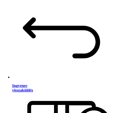
Ingyenes
visszaküldés