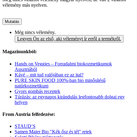
vélemény más nyelven.
Mutatás
Még nincs vélemény.
Legyen Ön az első, aki véleményt ír erről a termékről.
Magazinunkból:
Hands on Veggies – Forradalmi biokozmetikumok
Ausztriából
Kávé – mit tud valójában ez az ital?
PURE SKIN FOOD 100%-ban bio minősítésű
natúrkozmetikum
Gyors gombás receptek
Túrázás: az egynapos kirándulás legfontosabb dolgai egy
helyen
From Austria felfedezése:
STAUD‘S
Samen Maier Bio "Kék ősz és tél" retek