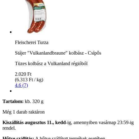
Fleischerei Turza
Stájer "Vulkanlandbraune" kolbász - Csípős
Tüzes kolbász a Vulkanland régióból
2.020 Ft
(6.313 Ft / kg)
4.6 (7)
Tartalom:
kb. 320 g
Még 1 darab raktáron
Kiszállítás augusztus 11., kedd
-ig, amennyiben
vasárnap 23:59-ig
rendel.
Hűtve szállítás:
A hűtve szállított termékek esetében