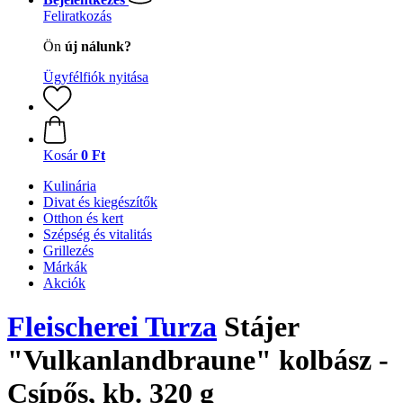
Feliratkozás
Ön
új nálunk?
Ügyfélfiók nyitása
Kosár
0 Ft
Kulinária
Divat és kiegészítők
Otthon és kert
Szépség és vitalitás
Grillezés
Márkák
Akciók
Fleischerei Turza
Stájer
"Vulkanlandbraune" kolbász -
Csípős, kb. 320 g