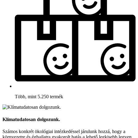
Több, mint 5.250 termék
Klímatudatosan dolgozunk.
Számos konkrét ökológiai intézkedéssel járulunk hozzá, hogy a
környezetre és éghajlatra gyakorolt hatás a lehető legkisebb legyen.