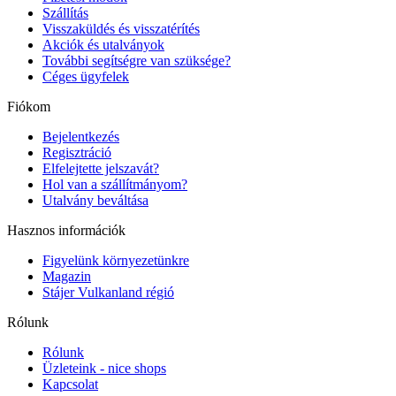
Szállítás
Visszaküldés és visszatérítés
Akciók és utalványok
További segítségre van szüksége?
Céges ügyfelek
Fiókom
Bejelentkezés
Regisztráció
Elfelejtette jelszavát?
Hol van a szállítmányom?
Utalvány beváltása
Hasznos információk
Figyelünk környezetünkre
Magazin
Stájer Vulkanland régió
Rólunk
Rólunk
Üzleteink - nice shops
Kapcsolat