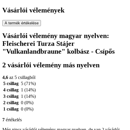
Vásárlói vélemények
A termék értékelése
Vásárlói vélemény magyar nyelven:
Fleischerei Turza Stájer
"Vulkanlandbraune" kolbász - Csípős
2 vásárlói vélemény más nyelven
4,6
az 5 csillagból
5 csillag
5
(71%)
4 csillag
1
(14%)
3 csillag
1
(14%)
2 csillag
0
(0%)
1 csillag
0
(0%)
7
értékelés
Még nincs vásárlói vélemény magyar nyelven, de van 2 vásárlói